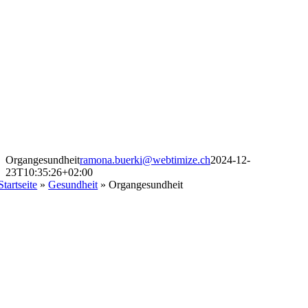
Organgesundheit
ramona.buerki@webtimize.ch
2024-12-
23T10:35:26+02:00
Startseite
»
Gesundheit
»
Organgesundheit