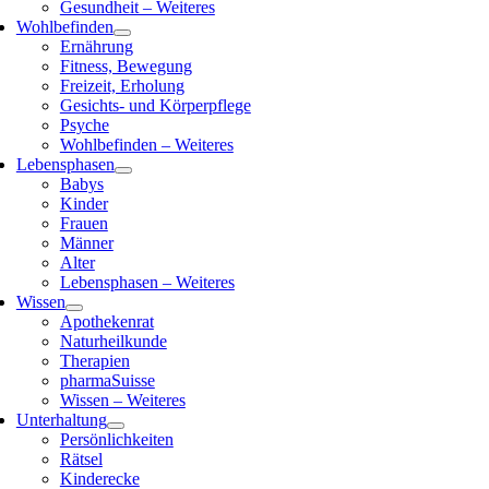
Gesundheit – Weiteres
Wohlbefinden
Ernährung
Fitness, Bewegung
Freizeit, Erholung
Gesichts- und Körperpflege
Psyche
Wohlbefinden – Weiteres
Lebensphasen
Babys
Kinder
Frauen
Männer
Alter
Lebensphasen – Weiteres
Wissen
Apothekenrat
Naturheilkunde
Therapien
pharmaSuisse
Wissen – Weiteres
Unterhaltung
Persönlichkeiten
Rätsel
Kinderecke