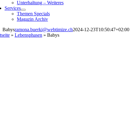
Unterhaltung – Weiteres
Services
Themen Specials
Magazin Archiv
Babys
ramona.buerki@webtimize.ch
2024-12-23T10:50:47+02:00
tseite
»
Lebensphasen
»
Babys