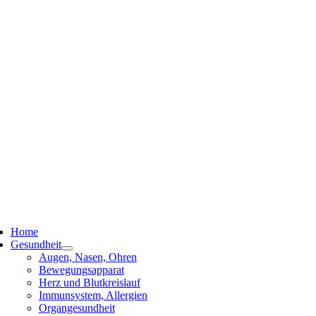
ggle
vigation
Home
Gesundheit
Augen, Nasen, Ohren
Bewegungsapparat
Herz und Blutkreislauf
Immunsystem, Allergien
Organgesundheit