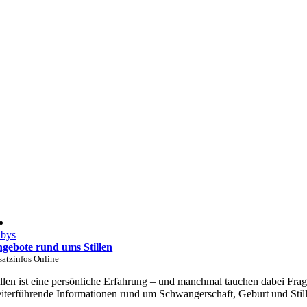
bys
gebote rund ums Stillen
satzinfos Online
illen ist eine persönliche Erfahrung – und manchmal tauchen dabei Fra
iterführende Informationen rund um Schwangerschaft, Geburt und Still