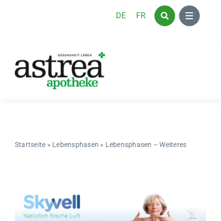
Zum
DE
FR
Inhalt
springen
Startseite
»
Lebensphasen
»
Lebensphasen – Weiteres