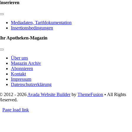
Inserieren
Toggle
Navigation
Mediadaten, Tarifdokumentation
Insertionsbedingungen
Ihr Apotheken-Magazin
Toggle
Navigation
Über uns
Magazin Archiv
Abonnieren
Kontakt
Impressum
Datenschutzerklärung
© 2012 - 2026
Avada Website Builder
by
ThemeFusion
• All Rights
Reserved.
Page load link
Nach
oben