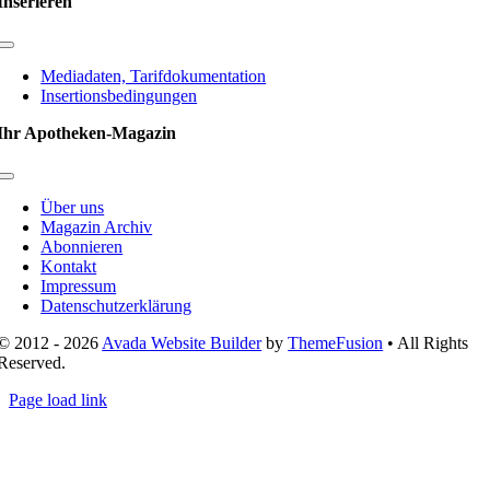
Inserieren
Toggle
Navigation
Mediadaten, Tarifdokumentation
Insertionsbedingungen
Ihr Apotheken-Magazin
Toggle
Navigation
Über uns
Magazin Archiv
Abonnieren
Kontakt
Impressum
Datenschutzerklärung
© 2012 - 2026
Avada Website Builder
by
ThemeFusion
• All Rights
Reserved.
Page load link
Nach
oben