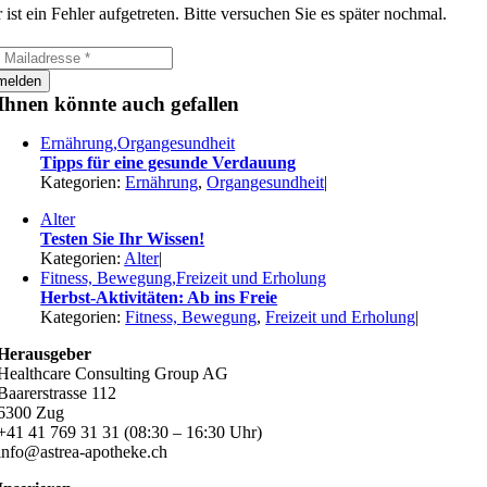
 ist ein Fehler aufgetreten. Bitte versuchen Sie es später nochmal.
melden
Ihnen könnte auch gefallen
Ernährung,Organgesundheit
Tipps für eine gesunde Verdauung
Kategorien:
Ernährung
,
Organgesundheit
|
Alter
Testen Sie Ihr Wissen!
Kategorien:
Alter
|
Fitness, Bewegung,Freizeit und Erholung
Herbst-Aktivitäten: Ab ins Freie
Kategorien:
Fitness, Bewegung
,
Freizeit und Erholung
|
Herausgeber
Healthcare Consulting Group AG
Baarerstrasse 112
6300 Zug
+41 41 769 31 31 (08:30 – 16:30 Uhr)
info@astrea-apotheke.ch