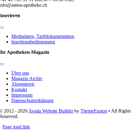
info@astrea-apotheke.ch
Inserieren
Toggle
Navigation
Mediadaten, Tarifdokumentation
Insertionsbedingungen
Ihr Apotheken-Magazin
Toggle
Navigation
Über uns
Magazin Archiv
Abonnieren
Kontakt
Impressum
Datenschutzerklärung
© 2012 - 2026
Avada Website Builder
by
ThemeFusion
• All Rights
Reserved.
Page load link
Nach