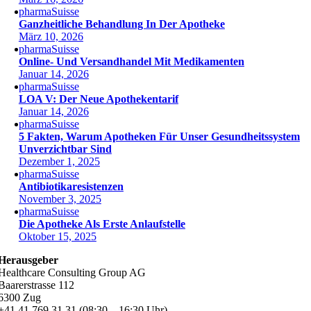
pharmaSuisse
Ganzheitliche Behandlung In Der Apotheke
März 10, 2026
pharmaSuisse
Online- Und Versandhandel Mit Medikamenten
Januar 14, 2026
pharmaSuisse
LOA V: Der Neue Apothekentarif
Januar 14, 2026
pharmaSuisse
5 Fakten, Warum Apotheken Für Unser Gesundheitssystem
Unverzichtbar Sind
Dezember 1, 2025
pharmaSuisse
Antibiotikaresistenzen
November 3, 2025
pharmaSuisse
Die Apotheke Als Erste Anlaufstelle
Oktober 15, 2025
Herausgeber
Healthcare Consulting Group AG
Baarerstrasse 112
6300 Zug
+41 41 769 31 31 (08:30 – 16:30 Uhr)