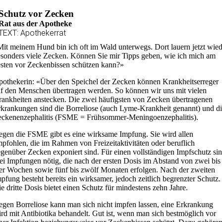
Schutz vor Zecken
Rat aus der Apotheke
TEXT: Apothekerrat
it meinem Hund bin ich oft im Wald unterwegs. Dort lauern jetzt wied
sonders viele Zecken. Können Sie mir Tipps geben, wie ich mich am
sten vor Zeckenbissen schützen kann?»
othekerin: «Über den Speichel der Zecken können Krankheitserreger
f den Menschen übertragen werden. So können wir uns mit vielen
ankheiten anstecken. Die zwei häufigsten von Zecken übertragenen
krankungen sind die Borreliose (auch Lyme-Krankheit genannt) und d
ckenenzephalitis (FSME = Frühsommer-Meningoenzephalitis).
gen die FSME gibt es eine wirksame Impfung. Sie wird allen
pfohlen, die im Rahmen von Freizeitaktivitäten oder beruflich
genüber Zecken exponiert sind. Für einen vollständigen Impfschutz si
ei Impfungen nötig, die nach der ersten Dosis im Abstand von zwei bis
er Wochen sowie fünf bis zwölf Monaten erfolgen. Nach der zweiten
pfung besteht bereits ein wirksamer, jedoch zeitlich begrenzter Schutz.
e dritte Dosis bietet einen Schutz für mindestens zehn Jahre.
gen Borreliose kann man sich nicht impfen lassen, eine Erkrankung
rd mit Antibiotika behandelt. Gut ist, wenn man sich bestmöglich vor