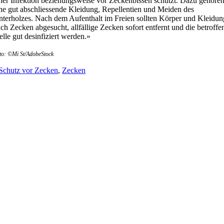
ner Infektion beziehungsweise vor Zeckenbissen schützt. Dazu gehöre
ne gut abschliessende Kleidung, Repellentien und Meiden des
terholzes. Nach dem Aufenthalt im Freien sollten Körper und Kleidun
ch Zecken abgesucht, allfällige Zecken sofort entfernt und die betroffe
elle gut desinfiziert werden.»
to: ©Mi St/AdobeStock
Schutz vor Zecken
,
Zecken