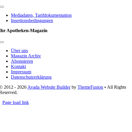
Toggle
Navigation
Mediadaten, Tarifdokumentation
Insertionsbedingungen
Ihr Apotheken-Magazin
Toggle
Navigation
Über uns
Magazin Archiv
Abonnieren
Kontakt
Impressum
Datenschutzerklärung
© 2012 - 2026
Avada Website Builder
by
ThemeFusion
• All Rights
Reserved.
Page load link
Nach
oben