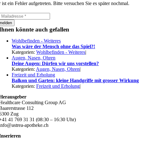
 ist ein Fehler aufgetreten. Bitte versuchen Sie es später nochmal.
melden
Ihnen könnte auch gefallen
Wohlbefinden - Weiteres
Was wäre der Mensch ohne das Spiel?!
Kategorien:
Wohlbefinden - Weiteres
|
Augen, Nasen, Ohren
Deine Augen: Dürfen wir uns vorstellen?
Kategorien:
Augen, Nasen, Ohren
|
Freizeit und Erholung
Balkon und Garten: kleine Handgriffe mit grosser Wirkung
Kategorien:
Freizeit und Erholung
|
Herausgeber
Healthcare Consulting Group AG
Baarerstrasse 112
6300 Zug
+41 41 769 31 31 (08:30 – 16:30 Uhr)
info@astrea-apotheke.ch
Inserieren