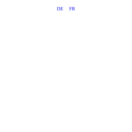
Zum
DE
FR
Inhalt
springen