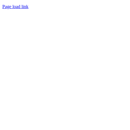
Page load link
Go
to
Top