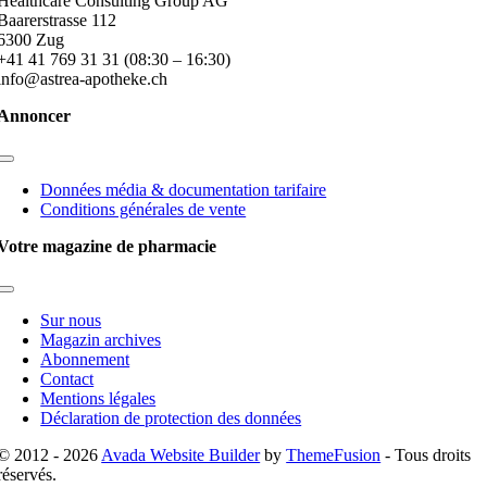
Healthcare Consulting Group AG
Baarerstrasse 112
6300 Zug
+41 41 769 31 31 (08:30 – 16:30)
info@astrea-apotheke.ch
Annoncer
Toggle
Navigation
Données média & documentation tarifaire
Conditions générales de vente
Votre magazine de pharmacie
Toggle
Navigation
Sur nous
Magazin archives
Abonnement
Contact
Mentions légales
Déclaration de protection des données
© 2012 - 2026
Avada Website Builder
by
ThemeFusion
- Tous droits
réservés.