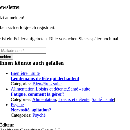
ewsletter
tzt anmelden!
ben sich erfolgreich registriert.
 ist ein Fehler aufgetreten. Bitte versuchen Sie es später nochmal.
melden
Ihnen könnte auch gefallen
Bien-être - suite
Lendemains de fête qui déchantent
Categories:
Bien-être - suite
|
Alimentation,Loisirs et détente,Santé - suite
Fatigue, comment la gérer?
Categories:
Alimentation
,
Loisirs et détente
,
Santé - suite
|
Psyché
Nervosité, agitation?
Categories:
Psyché
|
Éditeur