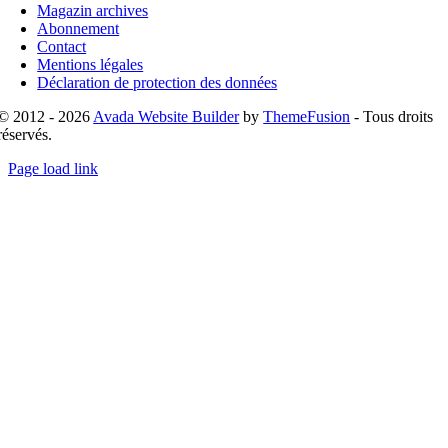
Magazin archives
Abonnement
Contact
Mentions légales
Déclaration de protection des données
© 2012 - 2026
Avada Website Builder
by
ThemeFusion
- Tous droits
réservés.
Page load link
Go
to
Top