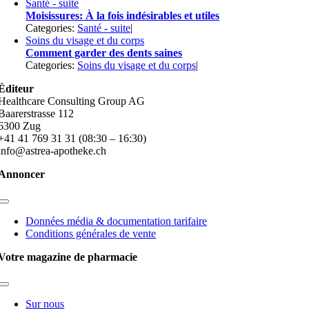
Santé - suite
Moisissures: À la fois indésirables et utiles
Categories:
Santé - suite
|
Soins du visage et du corps
Comment garder des dents saines
Categories:
Soins du visage et du corps
|
Éditeur
Healthcare Consulting Group AG
Baarerstrasse 112
6300 Zug
+41 41 769 31 31 (08:30 – 16:30)
info@astrea-apotheke.ch
Annoncer
Toggle
Navigation
Données média & documentation tarifaire
Conditions générales de vente
Votre magazine de pharmacie
Toggle
Navigation
Sur nous