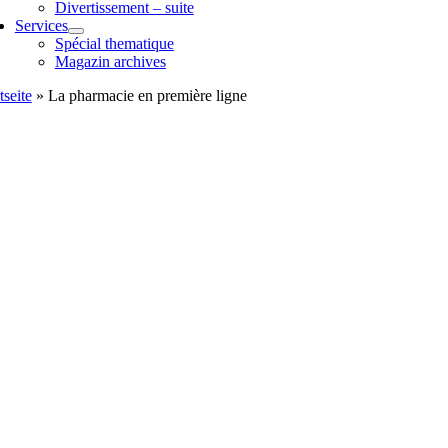
Divertissement – suite
Services
Spécial thematique
Magazin archives
tseite
»
La pharmacie en première ligne