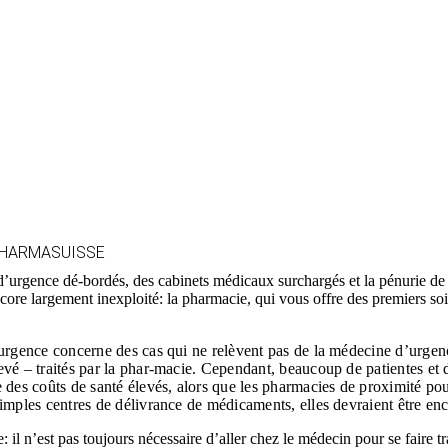
PHARMASUISSE
 d’urgence dé-bordés, des cabinets médicaux surchargés et la pénurie de 
encore largement inexploité: la pharmacie, qui vous offre des premiers 
d’urgence concerne des cas qui ne relèvent pas de la médecine d’urgen
evé – traités par la phar-macie. Cependant, beaucoup de patientes et 
e des coûts de santé élevés, alors que les pharmacies de proximité po
simples centres de délivrance de médicaments, elles devraient être en
: il n’est pas toujours nécessaire d’aller chez le médecin pour se faire t