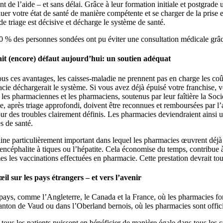
t de l’aide – et sans délai. Grâce à leur formation initiale et postgrad
uer votre état de santé de manière compétente et se charger de la prise 
de triage est décisive et décharge le système de santé.
0 % des personnes sondées ont pu éviter une consultation médicale grâc
ait (encore) défaut aujourd’hui: un soutien adéquat
us ces avantages, les caisses-maladie ne prennent pas en charge les coût
cie déchargerait le système. Si vous avez déjà épuisé votre franchise, v
les pharmaciennes et les pharmaciens, soutenus par leur faîtière la Soci
, après triage approfondi, doivent être reconnues et remboursées par l’as
our des troubles clairement définis. Les pharmacies deviendraient ainsi 
s de santé.
e particulièrement important dans lequel les pharmacies œuvrent déjà b
’encéphalite à tiques ou l’hépatite. Cela économise du temps, contribue 
 les vaccinations effectuées en pharmacie. Cette prestation devrait tout
il sur les pays étrangers – et vers l’avenir
pays, comme l’Angleterre, le Canada et la France, où les pharmacies fon
anton de Vaud ou dans l’Oberland bernois, où les pharmacies sont offic
tous les patients puissent en bénéficier de manière égale dans tous les