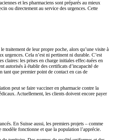
rmaciennes et les pharmaciens sont préparés au mieux
decin ou directement au service des urgences. Cette
le traitement de leur propre poche, alors qu’une visite à
x urgences. Cela n’est ni pertinent ni durable. C’est
claires: les prises en charge initiales effec-tuées en
 autorisés à établir des certificats d’incapacité de
en tant que premier point de contact en cas de
tion peut se faire vacciner en pharmacie contre la
édicaux. Actuellement, les clients doivent encore payer
vancés. En Suisse aussi, les premiers projets – comme
 modèle fonctionne et que la population l’apprécie.
 du territoire. Des normes de qualité uniformes et des