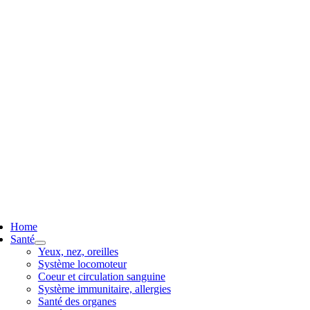
ggle
vigation
Home
Santé
Yeux, nez, oreilles
Système locomoteur
Coeur et circulation sanguine
Système immunitaire, allergies
Santé des organes