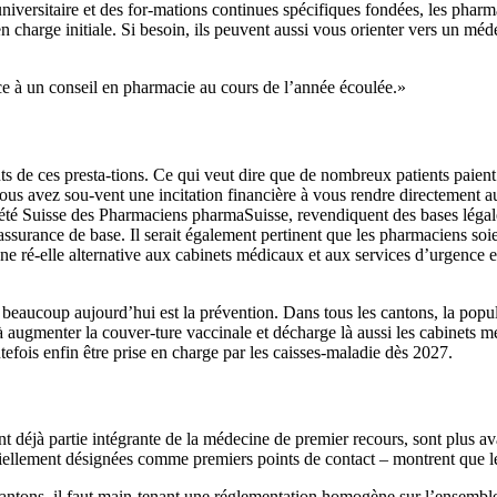
e universitaire et des for-mations continues spécifiques fondées, les pha
en charge initiale. Si besoin, ils peuvent aussi vous orienter vers un mé
e à un conseil en pharmacie au cours de l’année écoulée.»
s de ces presta-tions. Ce qui veut dire que de nombreux patients paient 
ous avez sou-vent une incitation financière à vous rendre directement au
été Suisse des Pharmaciens pharmaSuisse, revendiquent des bases légales 
surance de base. Il serait également pertinent que les pharmaciens soient
une ré-elle alternative aux cabinets médicaux et aux services d’urgence 
eaucoup aujourd’hui est la prévention. Dans tous les cantons, la popula
à augmenter la couver-ture vaccinale et décharge là aussi les cabinets m
efois enfin être prise en charge par les caisses-maladie dès 2027.
t déjà partie intégrante de la médecine de premier recours, sont plus a
iellement désignées comme premiers points de contact – montrent que le
 cantons, il faut main-tenant une réglementation homogène sur l’ensemble