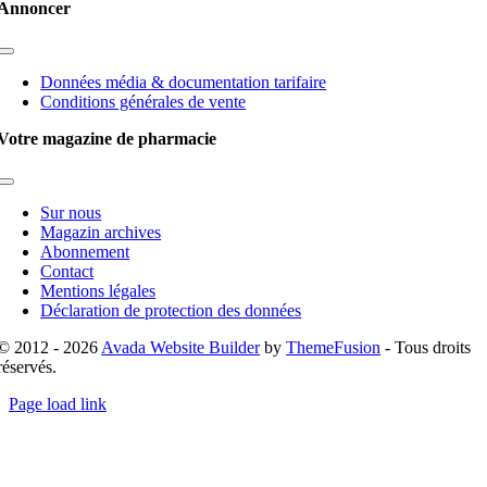
Annoncer
Toggle
Navigation
Données média & documentation tarifaire
Conditions générales de vente
Votre magazine de pharmacie
Toggle
Navigation
Sur nous
Magazin archives
Abonnement
Contact
Mentions légales
Déclaration de protection des données
© 2012 - 2026
Avada Website Builder
by
ThemeFusion
- Tous droits
réservés.
Page load link
Go
to
Top