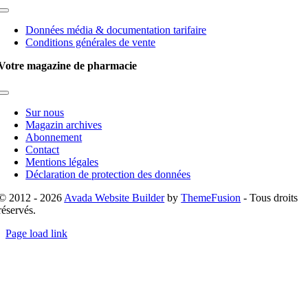
Toggle
Navigation
Données média & documentation tarifaire
Conditions générales de vente
Votre magazine de pharmacie
Toggle
Navigation
Sur nous
Magazin archives
Abonnement
Contact
Mentions légales
Déclaration de protection des données
© 2012 - 2026
Avada Website Builder
by
ThemeFusion
- Tous droits
réservés.
Page load link
Go
to
Top