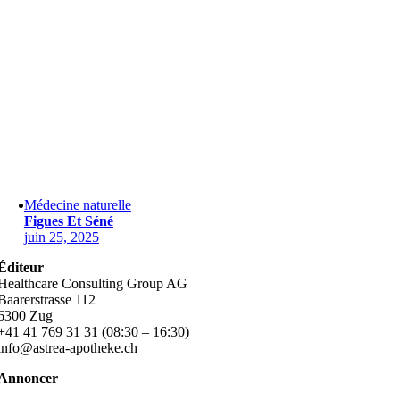
Médecine naturelle
Figues Et Séné
juin 25, 2025
Éditeur
Healthcare Consulting Group AG
Baarerstrasse 112
6300 Zug
+41 41 769 31 31 (08:30 – 16:30)
info@astrea-apotheke.ch
Annoncer