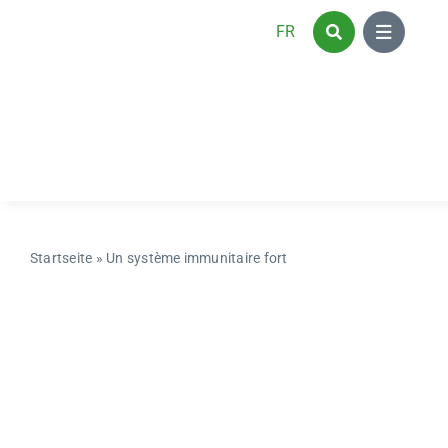
Skip
FR
to
content
Startseite
»
Un système immunitaire fort