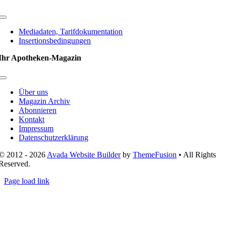
Toggle
Navigation
Mediadaten, Tarifdokumentation
Insertionsbedingungen
Ihr Apotheken-Magazin
Toggle
Navigation
Über uns
Magazin Archiv
Abonnieren
Kontakt
Impressum
Datenschutzerklärung
© 2012 - 2026
Avada Website Builder
by
ThemeFusion
• All Rights
Reserved.
Page load link
Nach
oben