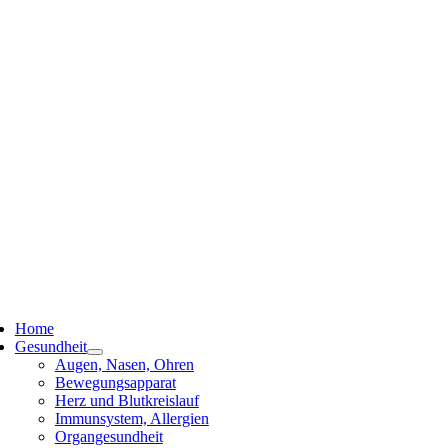
ggle
vigation
Home
Gesundheit
Augen, Nasen, Ohren
Bewegungsapparat
Herz und Blutkreislauf
Immunsystem, Allergien
Organgesundheit