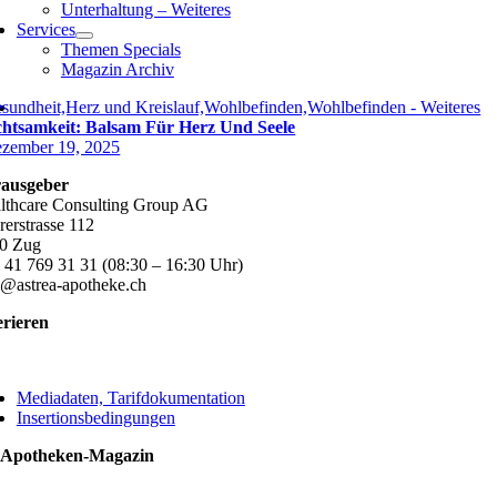
Unterhaltung – Weiteres
Services
Themen Specials
Magazin Archiv
sundheit,Herz und Kreislauf,Wohlbefinden,Wohlbefinden - Weiteres
htsamkeit: Balsam Für Herz Und Seele
zember 19, 2025
ausgeber
lthcare Consulting Group AG
rerstrasse 112
0 Zug
 41 769 31 31 (08:30 – 16:30 Uhr)
o@astrea-apotheke.ch
erieren
ggle
vigation
Mediadaten, Tarifdokumentation
Insertionsbedingungen
 Apotheken-Magazin