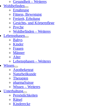
Gesundheit – Weiteres
Wohlbefinden
Ernährung
Fitness, Bewegung
Freizeit, Erholung
Gesichts- und Körperpflege
Psyche
Wohlbefinden – Weiteres
Lebensphasen
Babys
Kinder
Frauen
Männer
Alter
Lebensphasen – Weiteres
Wissen
Apothekenrat
Naturheilkunde
Therapien
pharmaSuisse
Wissen – Weiteres
Unterhaltung
Persönlichkeiten
Rätsel
Kinderecke