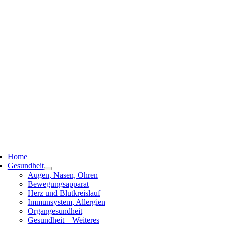
ggle
vigation
Home
Gesundheit
Augen, Nasen, Ohren
Bewegungsapparat
Herz und Blutkreislauf
Immunsystem, Allergien
Organgesundheit
Gesundheit – Weiteres