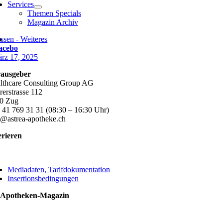
Services
Themen Specials
Magazin Archiv
ssen - Weiteres
acebo
rz 17, 2025
ausgeber
lthcare Consulting Group AG
rerstrasse 112
0 Zug
 41 769 31 31 (08:30 – 16:30 Uhr)
o@astrea-apotheke.ch
erieren
ggle
vigation
Mediadaten, Tarifdokumentation
Insertionsbedingungen
 Apotheken-Magazin
ggle