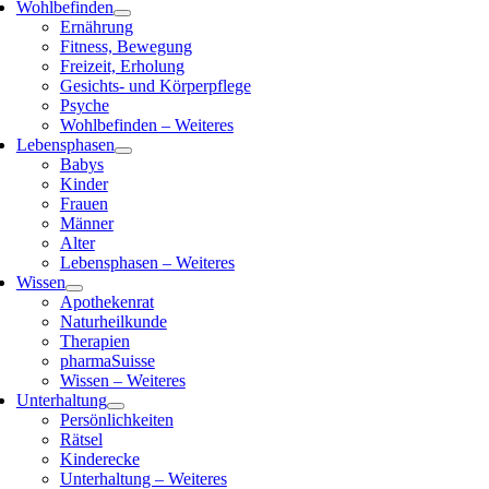
Wohlbefinden
Ernährung
Fitness, Bewegung
Freizeit, Erholung
Gesichts- und Körperpflege
Psyche
Wohlbefinden – Weiteres
Lebensphasen
Babys
Kinder
Frauen
Männer
Alter
Lebensphasen – Weiteres
Wissen
Apothekenrat
Naturheilkunde
Therapien
pharmaSuisse
Wissen – Weiteres
Unterhaltung
Persönlichkeiten
Rätsel
Kinderecke
Unterhaltung – Weiteres