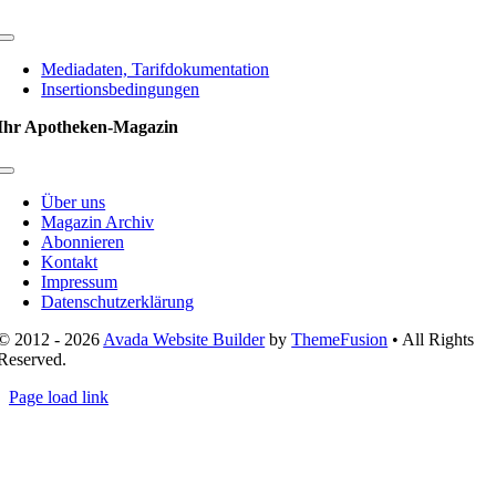
Toggle
Navigation
Mediadaten, Tarifdokumentation
Insertionsbedingungen
Ihr Apotheken-Magazin
Toggle
Navigation
Über uns
Magazin Archiv
Abonnieren
Kontakt
Impressum
Datenschutzerklärung
© 2012 - 2026
Avada Website Builder
by
ThemeFusion
• All Rights
Reserved.
Page load link
Nach
oben