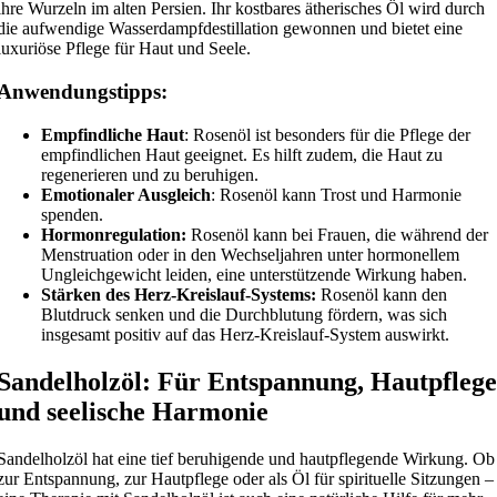
ihre Wurzeln im alten Persien. Ihr kostbares ätherisches Öl wird durch
die aufwendige Wasserdampfdestillation gewonnen und bietet eine
luxuriöse Pflege für Haut und Seele.
Anwendungstipps:
Empfindliche Haut
: Rosenöl ist besonders für die Pflege der
empfindlichen Haut geeignet. Es hilft zudem, die Haut zu
regenerieren und zu beruhigen.
Emotionaler Ausgleich
: Rosenöl kann Trost und Harmonie
spenden.
Hormonregulation:
Rosenöl kann bei Frauen, die während der
Menstruation oder in den Wechseljahren unter hormonellem
Ungleichgewicht leiden, eine unterstützende Wirkung haben.
Stärken des Herz-Kreislauf-Systems:
Rosenöl kann den
Blutdruck senken und die Durchblutung fördern, was sich
insgesamt positiv auf das Herz-Kreislauf-System auswirkt.
Sandelholzöl: Für Entspannung, Hautpfleg
und seelische Harmonie
Sandelholzöl hat eine tief beruhigende und hautpflegende Wirkung. Ob
zur Entspannung, zur Hautpflege oder als Öl für spirituelle Sitzungen –