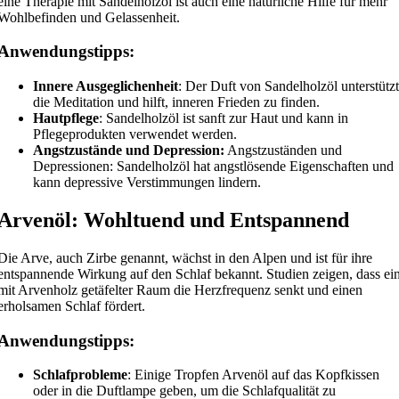
eine Therapie mit Sandelholzöl ist auch eine natürliche Hilfe für mehr
Wohlbefinden und Gelassenheit.
Anwendungstipps:
Innere Ausgeglichenheit
: Der Duft von Sandelholzöl unterstütz
die Meditation und hilft, inneren Frieden zu finden.
Hautpflege
: Sandelholzöl ist sanft zur Haut und kann in
Pflegeprodukten verwendet werden.
Angstzustände und Depression:
Angstzuständen und
Depressionen: Sandelholzöl hat angstlösende Eigenschaften und
kann depressive Verstimmungen lindern.
Arvenöl: Wohltuend und Entspannend
Die Arve, auch Zirbe genannt, wächst in den Alpen und ist für ihre
entspannende Wirkung auf den Schlaf bekannt. Studien zeigen, dass ei
mit Arvenholz getäfelter Raum die Herzfrequenz senkt und einen
erholsamen Schlaf fördert.
Anwendungstipps:
Schlafprobleme
: Einige Tropfen Arvenöl auf das Kopfkissen
oder in die Duftlampe geben, um die Schlafqualität zu