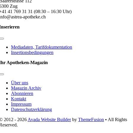
Baarerstrasse 112
6300 Zug
+41 41 769 31 31 (08:30 – 16:30 Uhr)
info@astrea-apotheke.ch
Inserieren
Toggle
Navigation
Mediadaten, Tarifdokumentation
Insertionsbedingungen
Ihr Apotheken-Magazin
Toggle
Navigation
Über uns
Magazin Archiv
Abonnieren
Kontakt
Impressum
Datenschutzerklärung
© 2012 - 2026
Avada Website Builder
by
ThemeFusion
• All Rights
Reserved.