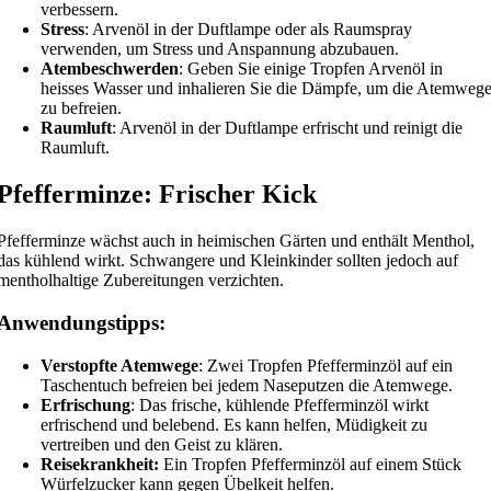
verbessern.
Stress
: Arvenöl in der Duftlampe oder als Raumspray
verwenden, um Stress und Anspannung abzubauen.
Atembeschwerden
: Geben Sie einige Tropfen Arvenöl in
heisses Wasser und inhalieren Sie die Dämpfe, um die Atemweg
zu befreien.
Raumluft
: Arvenöl in der Duftlampe erfrischt und reinigt die
Raumluft.
Pfefferminze: Frischer Kick
Pfefferminze wächst auch in heimischen Gärten und enthält Menthol,
das kühlend wirkt. Schwangere und Kleinkinder sollten jedoch auf
mentholhaltige Zubereitungen verzichten.
Anwendungstipps:
Verstopfte Atemwege
: Zwei Tropfen Pfefferminzöl auf ein
Taschentuch befreien bei jedem Naseputzen die Atemwege.
Erfrischung
: Das frische, kühlende Pfefferminzöl wirkt
erfrischend und belebend. Es kann helfen, Müdigkeit zu
vertreiben und den Geist zu klären.
Reisekrankheit:
Ein Tropfen Pfefferminzöl auf einem Stück
Würfelzucker kann gegen Übelkeit helfen.