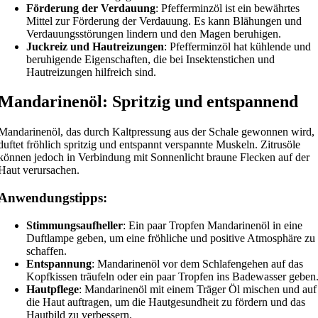
Förderung der Verdauung
: Pfefferminzöl ist ein bewährtes
Mittel zur Förderung der Verdauung. Es kann Blähungen und
Verdauungsstörungen lindern und den Magen beruhigen.
Juckreiz und Hautreizungen
: Pfefferminzöl hat kühlende und
beruhigende Eigenschaften, die bei Insektenstichen und
Hautreizungen hilfreich sind.
Mandarinenöl: Spritzig und entspannend
Mandarinenöl, das durch Kaltpressung aus der Schale gewonnen wird,
duftet fröhlich spritzig und entspannt verspannte Muskeln. Zitrusöle
können jedoch in Verbindung mit Sonnenlicht braune Flecken auf der
Haut verursachen.
Anwendungstipps:
Stimmungsaufheller
: Ein paar Tropfen Mandarinenöl in eine
Duftlampe geben, um eine fröhliche und positive Atmosphäre zu
schaffen.
Entspannung
: Mandarinenöl vor dem Schlafengehen auf das
Kopfkissen träufeln oder ein paar Tropfen ins Badewasser geben
Hautpflege
: Mandarinenöl mit einem Träger Öl mischen und auf
die Haut auftragen, um die Hautgesundheit zu fördern und das
Hautbild zu verbessern.