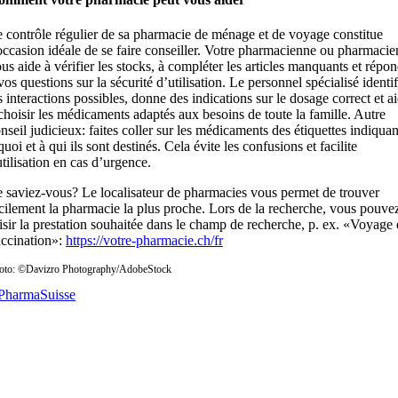
 contrôle régulier de sa pharmacie de ménage et de voyage constitue
occasion idéale de se faire conseiller. Votre pharmacienne ou pharmacie
us aide à vérifier les stocks, à compléter les articles manquants et répo
vos questions sur la sécurité d’utilisation. Le personnel spécialisé identif
s interactions possibles, donne des indications sur le dosage correct et a
choisir les médicaments adaptés aux besoins de toute la famille. Autre
nseil judicieux: faites coller sur les médicaments des étiquettes indiquan
quoi et à qui ils sont destinés. Cela évite les confusions et facilite
utilisation en cas d’urgence.
 saviez-vous? Le localisateur de pharmacies vous permet de trouver
cilement la pharmacie la plus proche. Lors de la recherche, vous pouve
isir la prestation souhaitée dans le champ de recherche, p. ex. «Voyage 
ccination»:
https://votre-pharmacie.ch/fr
oto: ©Davizro Photography/AdobeStock
PharmaSuisse