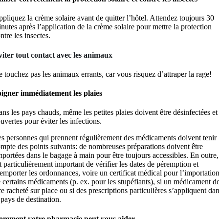
pliquez la crème solaire avant de quitter l’hôtel. Attendez toujours 30
nutes après l’application de la crème solaire pour mettre la protection
ntre les insectes.
iter tout contact avec les animaux
 touchez pas les animaux errants, car vous risquez d’attraper la rage!
igner immédiatement les plaies
ns les pays chauds, même les petites plaies doivent être désinfectées et
uvertes pour éviter les infections.
s personnes qui prennent régulièrement des médicaments doivent tenir
mpte des points suivants: de nombreuses préparations doivent être
portées dans le bagage à main pour être toujours accessibles. En outre, 
t particulièrement important de vérifier les dates de péremption et
emporter les ordonnances, voire un certificat médical pour l’importatio
 certains médicaments (p. ex. pour les stupéfiants), si un médicament do
re racheté sur place ou si des prescriptions particulières s’appliquent da
 pays de destination.
omment votre pharmacie peut vous aider