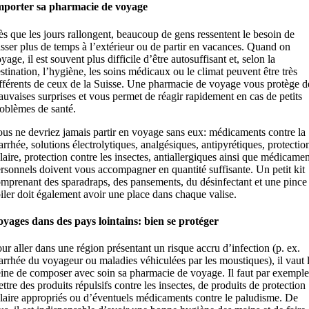
mporter sa pharmacie de voyage
s que les jours rallongent, beaucoup de gens ressentent le besoin de
sser plus de temps à l’extérieur ou de partir en vacances. Quand on
yage, il est souvent plus difficile d’être autosuffisant et, selon la
stination, l’hygiène, les soins médicaux ou le climat peuvent être très
fférents de ceux de la Suisse. Une pharmacie de voyage vous protège d
uvaises surprises et vous permet de réagir rapidement en cas de petits
oblèmes de santé.
us ne devriez jamais partir en voyage sans eux: médicaments contre la
arrhée, solutions électrolytiques, analgésiques, antipyrétiques, protectio
laire, protection contre les insectes, antiallergiques ainsi que médicamen
rsonnels doivent vous accompagner en quantité suffisante. Un petit kit
mprenant des sparadraps, des pansements, du désinfectant et une pince
iler doit également avoir une place dans chaque valise.
yages dans des pays lointains: bien se protéger
ur aller dans une région présentant un risque accru d’infection (p. ex.
arrhée du voyageur ou maladies véhiculées par les moustiques), il vaut 
ine de composer avec soin sa pharmacie de voyage. Il faut par exemple
ttre des produits répulsifs contre les insectes, de produits de protection
laire appropriés ou d’éventuels médicaments contre le paludisme. De