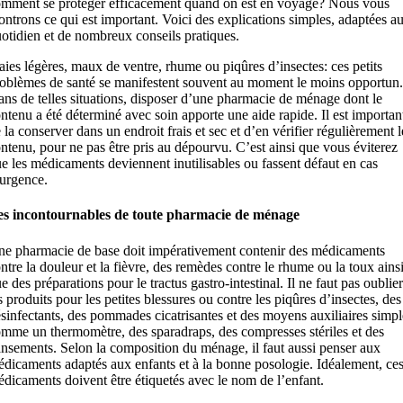
mment se protéger efficacement quand on est en voyage? Nous vous
ntrons ce qui est important. Voici des explications simples, adaptées a
otidien et de nombreux conseils pratiques.
aies légères, maux de ventre, rhume ou piqûres d’insectes: ces petits
oblèmes de santé se manifestent souvent au moment le moins opportun.
ns de telles situations, disposer d’une pharmacie de ménage dont le
ntenu a été déterminé avec soin apporte une aide rapide. Il est importan
 la conserver dans un endroit frais et sec et d’en vérifier régulièrement l
ntenu, pour ne pas être pris au dépourvu. C’est ainsi que vous éviterez
e les médicaments deviennent inutilisables ou fassent défaut en cas
urgence.
es incontournables de toute pharmacie de ménage
e pharmacie de base doit impérativement contenir des médicaments
ntre la douleur et la fièvre, des remèdes contre le rhume ou la toux ains
e des préparations pour le tractus gastro-intestinal. Il ne faut pas oublier
s produits pour les petites blessures ou contre les piqûres d’insectes, des
sinfectants, des pommades cicatrisantes et des moyens auxiliaires simpl
mme un thermomètre, des sparadraps, des compresses stériles et des
nsements. Selon la composition du ménage, il faut aussi penser aux
dicaments adaptés aux enfants et à la bonne posologie. Idéalement, ce
dicaments doivent être étiquetés avec le nom de l’enfant.