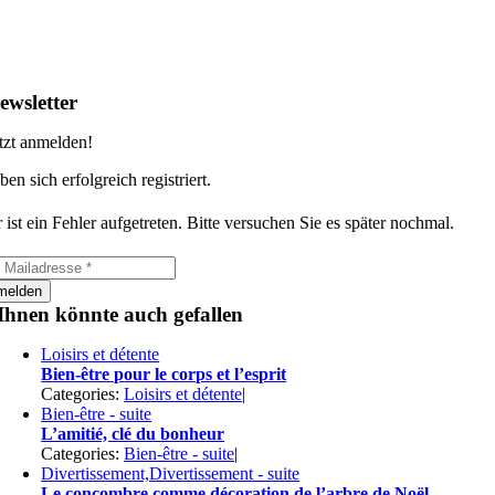
ewsletter
tzt anmelden!
ben sich erfolgreich registriert.
 ist ein Fehler aufgetreten. Bitte versuchen Sie es später nochmal.
melden
Ihnen könnte auch gefallen
Loisirs et détente
Bien-être pour le corps et l’esprit
Categories:
Loisirs et détente
|
Bien-être - suite
L’amitié, clé du bonheur
Categories:
Bien-être - suite
|
Divertissement,Divertissement - suite
Le concombre comme décoration de l’arbre de Noël