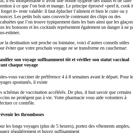
us, il est indispensable d’avoir une bonne hygiène des mains et de faire
tention à ce que l’on boit et mange. Le principe éprouvé «peel it, cook i
 forget it» reste valable: il faut éplucher l’aliment et bien le cuire ou y
noncer. Les petits bols sans couvercle contenant des chips ou des
cahuètes que l’on trouve typiquement dans les bars ainsi que les glaçon
ns les boissons et les cocktails représentent également un danger à ne p
us-estimer.
e la destination soit proche ou lointaine, voici d’autres conseils utiles
ur éviter que votre prochain voyage ne se transforme en cauchemar:
anifier son voyage suffisamment tôt et vérifier son statut vaccinal
vant chaque voyage
ites-vous vacciner de préférence 4 à 8 semaines avant le départ. Pour l
yages spontanés, il existe
s schémas de vaccination accélérés. De plus, il faut savoir que certains
ccins ne protègent pas à vie. Votre pharmacie vous aide volontiers à
fectuer ce contrôle.
évenir les thromboses
ur les longs voyages (plus de 5 heures), portez des vêtements amples,
ugez régulièrement et buvez suffisamment