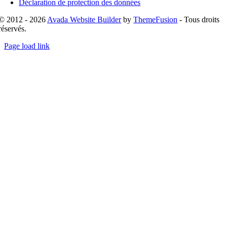
Déclaration de protection des données
© 2012 - 2026
Avada Website Builder
by
ThemeFusion
- Tous droits
réservés.
Page load link
Go
to
Top