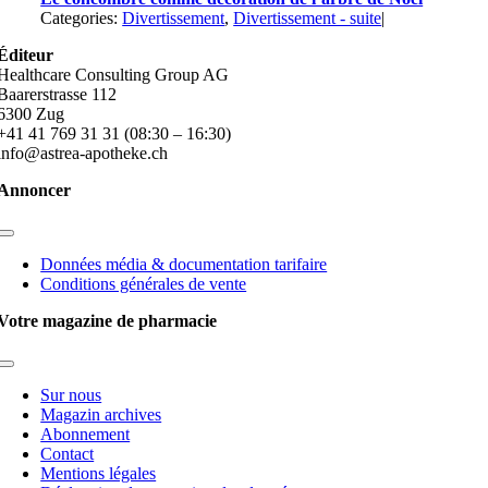
Categories:
Divertissement
,
Divertissement - suite
|
Éditeur
Healthcare Consulting Group AG
Baarerstrasse 112
6300 Zug
+41 41 769 31 31 (08:30 – 16:30)
info@astrea-apotheke.ch
Annoncer
Toggle
Navigation
Données média & documentation tarifaire
Conditions générales de vente
Votre magazine de pharmacie
Toggle
Navigation
Sur nous
Magazin archives
Abonnement
Contact
Mentions légales