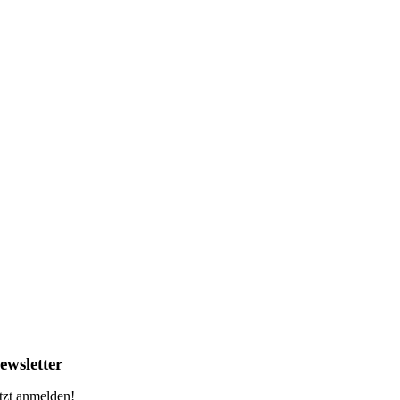
ewsletter
tzt anmelden!