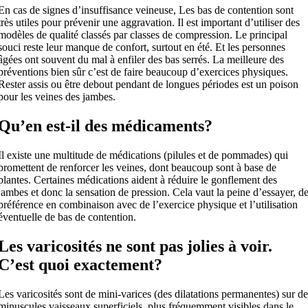
En cas de signes d’insuffisance veineuse, Les bas de contention sont
très utiles pour prévenir une aggravation. Il est important d’utiliser des
modèles de qualité classés par classes de compression. Le principal
souci reste leur manque de confort, surtout en été. Et les personnes
âgées ont souvent du mal à enfiler des bas serrés. La meilleure des
préventions bien sûr c’est de faire beaucoup d’exercices physiques.
Rester assis ou être debout pendant de longues périodes est un poison
pour les veines des jambes.
Qu’en est-il des médicaments?
Il existe une multitude de médications (pilules et de pommades) qui
promettent de renforcer les veines, dont beaucoup sont à base de
plantes. Certaines médications aident à réduire le gonflement des
jambes et donc la sensation de pression. Cela vaut la peine d’essayer, d
préférence en combinaison avec de l’exercice physique et l’utilisation
éventuelle de bas de contention.
Les varicosités ne sont pas jolies à voir.
C’est quoi exactement?
Les varicosités sont de mini-varices (des dilatations permanentes) sur d
minuscules vaisseaux superficiels, plus fréquemment visibles dans le