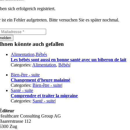
ben sich erfolgreich registriert.
 ist ein Fehler aufgetreten. Bitte versuchen Sie es später nochmal.
melden
Ihnen könnte auch gefallen
Alimentation,Bébés
Les bébés sont aussi en bonne santé avec un biberon de lait
Categories:
Alimentation
,
Bébés
|
Bien-être - suite
Changement d’heure malaimé
Categories:
Bien-être - suite
|
Santé - suite
Comprendre et traiter la migraine
Categories:
Santé - suite
|
Éditeur
Healthcare Consulting Group AG
Baarerstrasse 112
6300 Zug