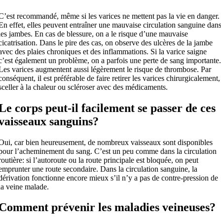
C’est recommandé, même si les varices ne mettent pas la vie en danger.
En effet, elles peuvent entraîner une mauvaise circulation sanguine dan
les jambes. En cas de blessure, on a le risque d’une mauvaise
cicatrisation. Dans le pire des cas, on observe des ulcères de la jambe
avec des plaies chroniques et des inflammations. Si la varice saigne
c’est également un problème, on a parfois une perte de sang importante
Les varices augmentent aussi légèrement le risque de thrombose. Par
conséquent, il est préférable de faire retirer les varices chirurgicalement,
sceller à la chaleur ou scléroser avec des médicaments.
Le corps peut-il facilement se passer de ces
vaisseaux sanguins?
Oui, car bien heureusement, de nombreux vaisseaux sont disponibles
pour l’acheminement du sang. C’est un peu comme dans la circulation
routière: si l’autoroute ou la route principale est bloquée, on peut
emprunter une route secondaire. Dans la circulation sanguine, la
dérivation fonctionne encore mieux s’il n’y a pas de contre-pression de
la veine malade.
Comment prévenir les maladies veineuses?