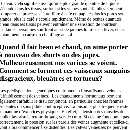
chaleur. Cela signifie aussi qu’une plus grande quantité de liquide
s’écoule dans les tissus, surtout si les veines sont affaiblies. On peut
comparer ce processus, à un filtre à café en papier: plus les pores sont
grands, plus le café s’écoule rapidement. Même de petites quantités
d’eau dans les tissus peuvent entraîner une sensation de lourdeur.
Certaines personnes souffrent aussi de jambes lourdes en hiver, et ce,
notamment, à cause du chauffage au sol.
Quand il fait beau et chaud, on aime porter
à nouveau des shorts ou des jupes.
Malheureusement nos varices se voient.
Comment se forment ces vaisseaux sanguins
disgracieux, bleuâtres et tortueux?
Les prédispositions génétiques contribuent à l’insuffisance veineuse
(affaiblissement des veines). Les changements hormonaux peuvent
également affaiblir le tissu conjonctif, en particulier chez les femmes
enceintes ou sous pilule contraceptive. La raison la plus fréquente reste
le manque d’exercices physiques. En effet, la tension des muscles du
mollet favorise le retour du sang vers le cœur. Si cela ne fonctionne pas
correctement, la pression sur les parois des veines augmente et celles-ci
vont alors commencer à se distendre. Les valves veineuses ne peuvent