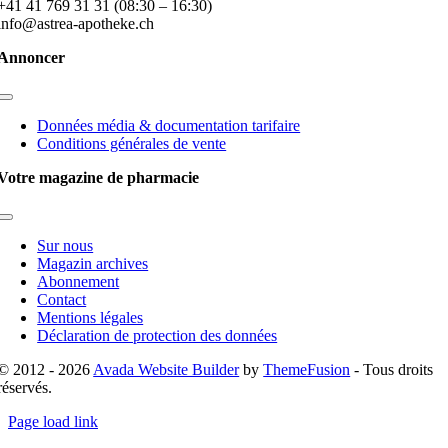
+41 41 769 31 31 (08:30 – 16:30)
info@astrea-apotheke.ch
Annoncer
Toggle
Navigation
Données média & documentation tarifaire
Conditions générales de vente
Votre magazine de pharmacie
Toggle
Navigation
Sur nous
Magazin archives
Abonnement
Contact
Mentions légales
Déclaration de protection des données
© 2012 - 2026
Avada Website Builder
by
ThemeFusion
- Tous droits
réservés.
Page load link
Go