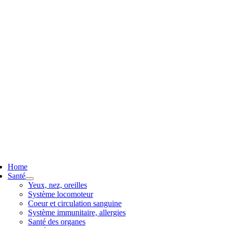
ggle
vigation
Home
Santé
Yeux, nez, oreilles
Système locomoteur
Coeur et circulation sanguine
Système immunitaire, allergies
Santé des organes