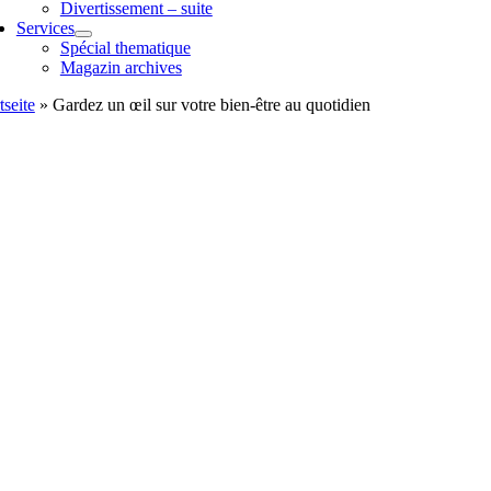
Divertissement – suite
Services
Spécial thematique
Magazin archives
tseite
»
Gardez un œil sur votre bien-être au quotidien