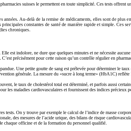
es pharmacies suisses le permettent en toute simplicité. Ces tests offrent 
 années. Au-delà de la remise de médicaments, elles sont de plus en 
eurs principales constantes de santé de manière rapide et simple. Ces s
adies chroniques.
ts. Elle est indolore, ne dure que quelques minutes et ne nécessite aucun
est précisément pour cette raison qu’un contrôle régulier en pharmacie 
pandue. Une petite goutte de sang est prélevée pour déterminer le taux d
 prévention générale. La mesure du «sucre à long terme» (HbA1C) reflèt
vent, le taux de cholestérol total est déterminé, et parfois aussi cer
our les maladies cardiovasculaires et fournissent des indices précieux 
s tests. On y trouve par exemple le calcul de l’indice de masse corporel
onale, des mesures de l’acide urique, des bilans de risque cardiovascul
 chaque officine et de la formation du personnel qualifié.