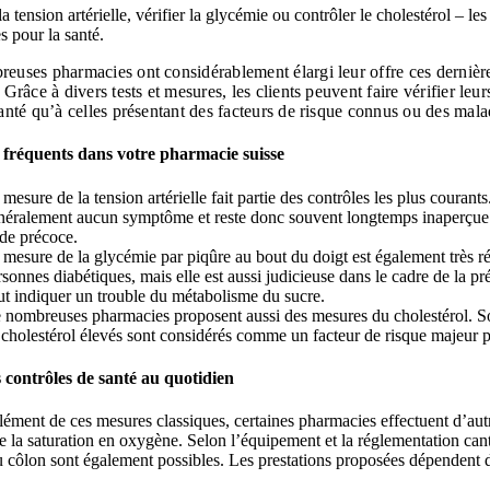
a tension artérielle, vérifier la glycémie ou contrôler le cholestérol – l
es pour la santé.
euses pharmacies ont considérablement élargi leur offre ces dernières
 Grâce à divers tests et mesures, les clients peuvent faire vérifier l
santé qu’à celles présentant des facteurs de risque connus ou des mal
s fréquents dans votre pharmacie suisse
 mesure de la tension artérielle fait partie des contrôles les plus couran
néralement aucun symptôme et reste donc souvent longtemps inaperçue. C’
ade précoce.
 mesure de la glycémie par piqûre au bout du doigt est également très ré
rsonnes diabétiques, mais elle est aussi judicieuse dans le cadre de la
ut indiquer un trouble du métabolisme du sucre.
 nombreuses pharmacies proposent aussi des mesures du cholestérol. Sou
 cholestérol élevés sont considérés comme un facteur de risque majeur p
 contrôles de santé au quotidien
ment de ces mesures classiques, certaines pharmacies effectuent d’autre
 la saturation en oxygène. Selon l’équipement et la réglementation cant
 côlon sont également possibles. Les prestations proposées dépendent de