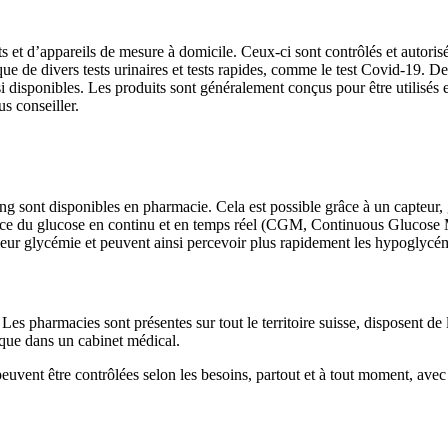
s et d’appareils de mesure à domicile. Ceux-ci sont contrôlés et autoris
que de divers tests urinaires et tests rapides, comme le test Covid-19. D
ussi disponibles. Les produits sont généralement conçus pour être utilisé
us conseiller.
ng sont disponibles en pharmacie. Cela est possible grâce à un capteur, 
ance du glucose en continu et en temps réel (CGM, Continuous Glucose M
leur glycémie et peuvent ainsi percevoir plus rapidement les hypoglycé
Les pharmacies sont présentes sur tout le territoire suisse, disposent de
s que dans un cabinet médical.
 peuvent être contrôlées selon les besoins, partout et à tout moment, avec 