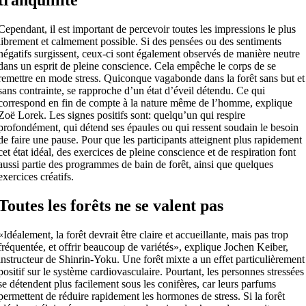
Cependant, il est important de percevoir toutes les impressions le plus
librement et calmement possible. Si des pensées ou des sentiments
négatifs surgissent, ceux-ci sont également observés de manière neutre
dans un esprit de pleine conscience. Cela empêche le corps de se
remettre en mode stress. Quiconque vagabonde dans la forêt sans but et
sans contrainte, se rapproche d’un état d’éveil détendu. Ce qui
correspond en fin de compte à la nature même de l’homme, explique
Zoë Lorek. Les signes positifs sont: quelqu’un qui respire
profondément, qui détend ses épaules ou qui ressent soudain le besoin
de faire une pause. Pour que les participants atteignent plus rapidement
cet état idéal, des exercices de pleine conscience et de respiration font
aussi partie des programmes de bain de forêt, ainsi que quelques
exercices créatifs.
Toutes les forêts ne se valent pas
«Idéalement, la forêt devrait être claire et accueillante, mais pas trop
fréquentée, et offrir beaucoup de variétés», explique Jochen Keiber,
instructeur de Shinrin-Yoku. Une forêt mixte a un effet particulièrement
positif sur le système cardiovasculaire. Pourtant, les personnes stressées
se détendent plus facilement sous les conifères, car leurs parfums
permettent de réduire rapidement les hormones de stress. Si la forêt