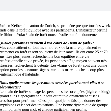
Jochen Keiber, du canton de Zurich, se promène presque tous les week
ends dans la forêt idyllique avec ses participants. L’instructeur certifié
de Shinrin-Yoku / bain de forêt nous dévoile son fonctionnement.
Quelles personnes assistent à vos cours de «bain de forêt»?
Mes cours attirent surtout les amoureux de la nature qui aiment se
promener en forêt et sont soucieux de leur santé. Ils ont entre 25 et 70
ans. Les plus jeunes recherchent le bon équilibre entre vie
professionnelle et vie privée, les personnes d’âge moyen souvent très
stressées, recherchent la détente. Les «bains de forêt» sont une bonne
option pour les personnes âgées, car nous marchons beaucoup plus
lentement que d’habitude.
Dans quelle mesure les personnes stressées parviennent-elles à se
déconnecter?
Le «bain de forêt» soulage les personnes très occupées (high-clocking)
quand elles s’aperçoivent que tout est fait volontairement et sans
pression pour performer. C’est pourquoi je ne fais que donner des
impulsions et lancer des invitations. Une bonne dynamique de groupe
est importante pour moi, et chaque participant en profite.