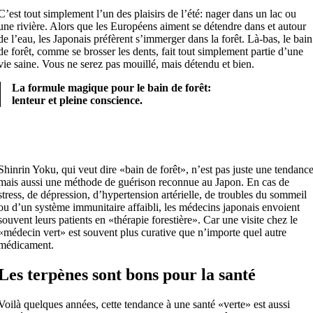
C’est tout simplement l’un des plaisirs de l’été: nager dans un lac ou
une rivière. Alors que les Européens aiment se détendre dans et autour
de l’eau, les Japonais préfèrent s’immerger dans la forêt. Là-bas, le bain
de forêt, comme se brosser les dents, fait tout simplement partie d’une
vie saine. Vous ne serez pas mouillé, mais détendu et bien.
La formule magique pour le bain de forêt:
lenteur et pleine conscience.
Shinrin Yoku, qui veut dire «bain de forêt», n’est pas juste une tendanc
mais aussi une méthode de guérison reconnue au Japon. En cas de
stress, de dépression, d’hypertension artérielle, de troubles du sommeil
ou d’un système immunitaire affaibli, les médecins japonais envoient
souvent leurs patients en «thérapie forestière». Car une visite chez le
«médecin vert» est souvent plus curative que n’importe quel autre
médicament.
Les terpènes sont bons pour la santé
Voilà quelques années, cette tendance à une santé «verte» est aussi