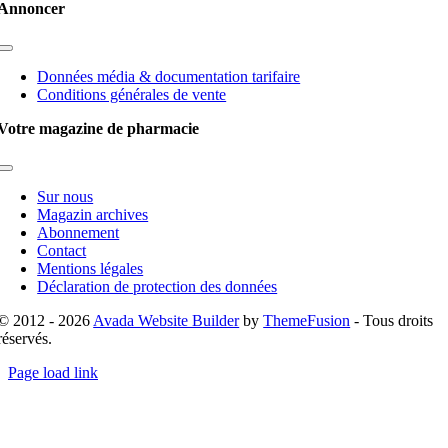
Annoncer
Toggle
Navigation
Données média & documentation tarifaire
Conditions générales de vente
Votre magazine de pharmacie
Toggle
Navigation
Sur nous
Magazin archives
Abonnement
Contact
Mentions légales
Déclaration de protection des données
© 2012 - 2026
Avada Website Builder
by
ThemeFusion
- Tous droits
réservés.
Page load link
Go
to
Top