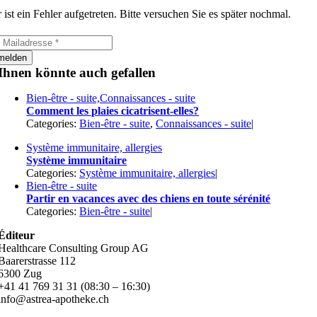
 ist ein Fehler aufgetreten. Bitte versuchen Sie es später nochmal.
melden
Ihnen könnte auch gefallen
Bien-être - suite,Connaissances - suite
Comment les plaies cicatrisent-elles?
Categories:
Bien-être - suite
,
Connaissances - suite
|
Système immunitaire, allergies
Système immunitaire
Categories:
Système immunitaire, allergies
|
Bien-être - suite
Partir en vacances avec des chiens en toute sérénité
Categories:
Bien-être - suite
|
Éditeur
Healthcare Consulting Group AG
Baarerstrasse 112
6300 Zug
+41 41 769 31 31 (08:30 – 16:30)
info@astrea-apotheke.ch