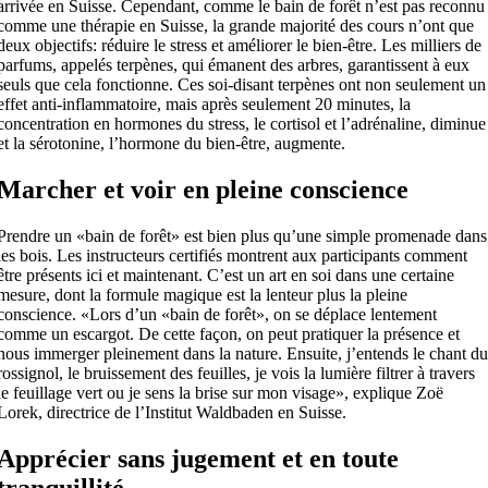
arrivée en Suisse. Cependant, comme le bain de forêt n’est pas reconnu
comme une thérapie en Suisse, la grande majorité des cours n’ont que
deux objectifs: réduire le stress et améliorer le bien-être. Les milliers de
parfums, appelés terpènes, qui émanent des arbres, garantissent à eux
seuls que cela fonctionne. Ces soi-disant terpènes ont non seulement un
effet anti-inflammatoire, mais après seulement 20 minutes, la
concentration en hormones du stress, le cortisol et l’adrénaline, diminue
et la sérotonine, l’hormone du bien-être, augmente.
Marcher et voir en pleine conscience
Prendre un «bain de forêt» est bien plus qu’une simple promenade dans
les bois. Les instructeurs certifiés montrent aux participants comment
être présents ici et maintenant. C’est un art en soi dans une certaine
mesure, dont la formule magique est la lenteur plus la pleine
conscience. «Lors d’un «bain de forêt», on se déplace lentement
comme un escargot. De cette façon, on peut pratiquer la présence et
nous immerger pleinement dans la nature. Ensuite, j’entends le chant d
rossignol, le bruissement des feuilles, je vois la lumière filtrer à travers
le feuillage vert ou je sens la brise sur mon visage», explique Zoë
Lorek, directrice de l’Institut Waldbaden en Suisse.
Apprécier sans jugement et en toute
tranquillité