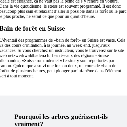
idéale est éloignée, ça ne vaut pas la peine de s’y rendre en voiture.
Dans la vie quotidienne, le stress est souvent programmé. Il est donc
beaucoup plus sain et relaxant d’aller si possible dans la forêt ou le parc
le plus proche, ne serait-ce que pour un quart d’heure.
Bain de forêt en Suisse
L’éventail des programmes de «bain de forêt» en Suisse est vaste. Cela
va des cours d’initiation, à la journée, au week-end, jusqu’aux
vacances. Si vous cherchez un instructeur, vous le trouverez sur le site
web netzwerkwaldbaden.ch. Les réseaux des régions «Suisse
allemande», «Suisse romande» et «Tessin» y sont répertoriés par
canton. Quiconque a suivi une fois ou deux, un cours de «bain de
forêt» de plusieurs heures, peut plonger par lui-même dans l’élément
vert à tout moment.
Pourquoi les arbres guérissent-ils
vraiment?