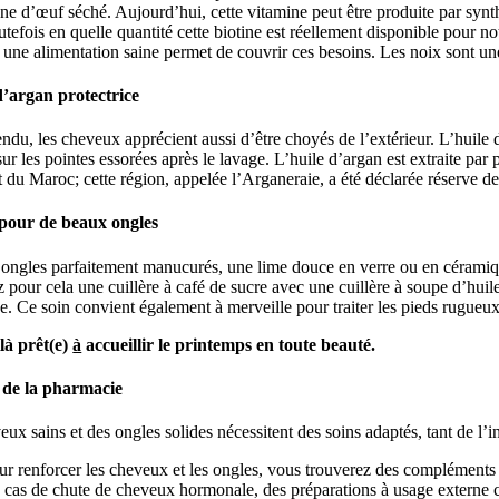
ne d’œuf séché. Aujourd’hui, cette vitamine peut être produite par synth
utefois en quelle quantité cette biotine est réellement disponible pour
 une alimentation saine permet de couvrir ces besoins. Les noix sont u
d’argan protectrice
ndu, les cheveux apprécient aussi d’être choyés de l’extérieur. L’huile d’
ur les pointes essorées après le lavage. L’huile d’argan est extraite par
t du Maroc; cette région, appelée l’Arganeraie, a été déclarée réserv
pour de beaux ongles
ongles parfaitement manucurés, une lime douce en verre ou en céramique
pour cela une cuillère à café de sucre avec une cuillère à soupe d’hu
de. Ce soin convient également à merveille pour traiter les pieds rugueux
là prêt(e)
à
accueillir le printemps en toute beauté.
 de la pharmacie
ux sains et des ongles solides nécessitent des soins adaptés, tant de l’i
ur renforcer les cheveux et les ongles, vous trouverez des compléments a
 cas de chute de cheveux hormonale, des préparations à usage externe 