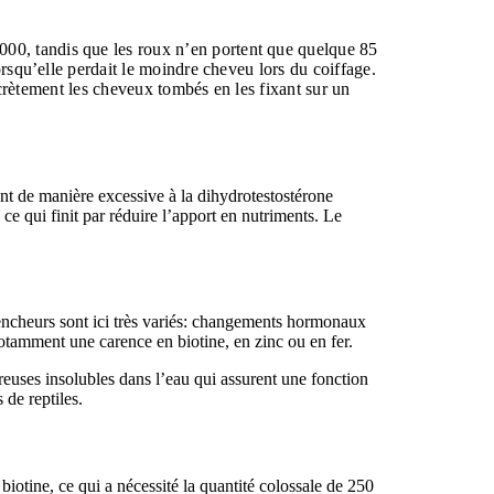
000, tandis que les roux n’en portent que quelque 85
orsqu’elle perdait le moindre cheveu lors du coiffage.
iscrètement les cheveux tombés en les fixant sur un
ent de manière excessive à la dihydrotestostérone
ce qui finit par réduire l’apport en nutriments. Le
clencheurs sont ici très variés: changements hormonaux
otamment une carence en biotine, en zinc ou en fer.
breuses insolubles dans l’eau qui assurent une fonction
 de reptiles.
 biotine, ce qui a nécessité la quantité colossale de 250