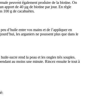
 normale peuvent également produire de la biotine. On
un apport de 40 µg de biotine par jour. En règle
ns 100 g de cacahuètes.
n peu d’huile entre vos mains et de l’appliquer en
ujourd’hui, les arganiers ne poussent plus que dans le
ile-sucre rend la peau et les ongles très souples.
pendant au moins une minute. Rincez ensuite le tout à
lé: