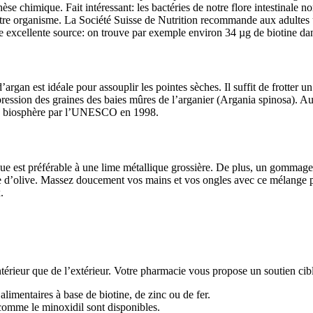
èse chimique. Fait intéressant: les bactéries de notre flore intestinale
 notre organisme. La Société Suisse de Nutrition recommande aux adultes 
ne excellente source: on trouve par exemple environ 34 µg de biotine da
argan est idéale pour assouplir les pointes sèches. Il suffit de frotter u
 pression des graines des baies mûres de l’arganier (Argania spinosa). A
e de biosphère par l’UNESCO en 1998.
 est préférable à une lime métallique grossière. De plus, un gommage hu
ile d’olive. Massez doucement vos mains et vos ongles avec ce mélange 
.
ntérieur que de l’extérieur. Votre pharmacie vous propose un soutien cib
limentaires à base de biotine, de zinc ou de fer.
comme le minoxidil sont disponibles.