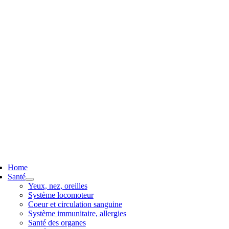
ggle
vigation
Home
Santé
Yeux, nez, oreilles
Système locomoteur
Coeur et circulation sanguine
Système immunitaire, allergies
Santé des organes