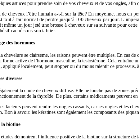
lques astuces pour prendre soin de vos cheveux et de vos ongles, afin 
de cheveux l’être humain a-t-il sur la tête? En moyenne, nous en po
st tout à fait normal de perdre jusqu’à 100 cheveux par jour. L’impér
it même un jour jeté une brosse à cheveux sur sa suivante pour cette r
hésif caché sous son tablier.
ge des hormones
a chevelure se clairseme, les raisons peuvent être multiples. En cas de 
 forme active de l’hormone masculine, la testostérone. Cela entraîne une 
, appliqué localement, peut stopper ou du moins ralentir ce processus, à 
es diverses
 également la chute de cheveux diffuse. Elle ne touche pas de zones préc
ctionnement de la thyroïde. De plus, certains médicaments peuvent en 
 facteurs peuvent rendre les ongles cassants, car les ongles et les cheve
n. Bon à savoir: les kératines sont également les composants des piquants
 la biotine
 études démontrent l’influence positive de la biotine sur la structure de 