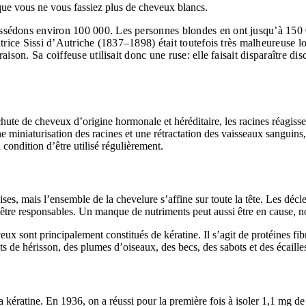
que vous ne vous fassiez plus de cheveux blancs.
ssédons environ 100 000. Les personnes blondes en ont jusqu’à 150 
atrice Sissi d’Autriche (1837–1898) était toutefois très malheureuse l
aison. Sa coiffeuse utilisait donc une ruse: elle faisait disparaître d
chute de cheveux d’origine hormonale et héréditaire, les racines réagiss
miniaturisation des racines et une rétractation des vaisseaux sanguins, 
condition d’être utilisé régulièrement.
ises, mais l’ensemble de la chevelure s’affine sur toute la tête. Les dé
être responsables. Un manque de nutriments peut aussi être en cause, n
ux sont principalement constitués de kératine. Il s’agit de protéines fi
 de hérisson, des plumes d’oiseaux, des becs, des sabots et des écailles
la kératine. En 1936, on a réussi pour la première fois à isoler 1,1 mg de