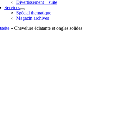
Divertissement – suite
Services
Spécial thematique
Magazin archives
tseite
»
Chevelure éclatante et ongles solides