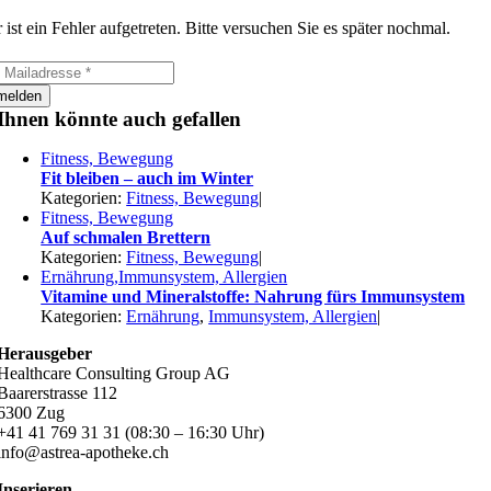
 ist ein Fehler aufgetreten. Bitte versuchen Sie es später nochmal.
melden
Ihnen könnte auch gefallen
Fitness, Bewegung
Fit bleiben – auch im Winter
Kategorien:
Fitness, Bewegung
|
Fitness, Bewegung
Auf schmalen Brettern
Kategorien:
Fitness, Bewegung
|
Ernährung,Immunsystem, Allergien
Vitamine und Mineralstoffe: Nahrung fürs Immunsystem
Kategorien:
Ernährung
,
Immunsystem, Allergien
|
Herausgeber
Healthcare Consulting Group AG
Baarerstrasse 112
6300 Zug
+41 41 769 31 31 (08:30 – 16:30 Uhr)
info@astrea-apotheke.ch
Inserieren