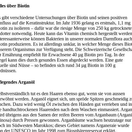
les über Biotin
 gibt verschiedene Untersuchungen über Biotin und seinen positiven
nfluss auf die Keratinstruktur. Im Jahr 1936 gelang es erstmals, 1,1 mg
otin zu isolieren – dafür war die riesige Menge von 250 kg getrocknet
dotter notwendig. Heute kann das Vitamin chemisch hergestellt werden
teressanterweise können Bakterien in unserer normalen Darmflora auc
otin produzieren. Es ist allerdings unklar, in welcher Menge dieses Bio
serem Organismus zur Verfügung steht. Die Schweizerische Gesellscha
r Ernährung empfiehlt für Erwachsene 40 µg Biotin pro Tag. In der
gel kann dies durch gesundes Essen abgedeckt werden. Eine gute
elle sind Nüsse – so befinden sich rund 34 µg Biotin in 100 g
dnüssen.
flegendes Arganöl
lbstverständlich tut es den Haaren ebenso gut, wenn sie von aussen
rwöhnt werden. Arganöl eignet sich, um spröde Spitzen geschmeidig z
chen. Dazu wird wenig Öl zwischen den Händen gut verrieben und in
e handtuchtrockenen Haarenden nach dem Waschen einmassiert. Argan
rd übrigens aus den Samen der reifen Beeren vom Arganbaum (Argani
inosa) durch Pressen gewonnen. Arganbäume wachsen heutzutage nur
ch im Südwesten Marokkos; dieses Gebiet namens Arganeraie wurde
n der UNESCO im Jahr 1998 zum Biosphärenreservat erklärt.