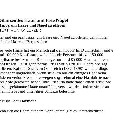
Glänzendes Haar und feste Nägel
Tipps, um Haare und Nägel zu pflegen
TEXT: MONIKA LENZER
er sind ein paar Tipps, um Haare und Nägel zu pflegen, damit Ihnen
cht die Haare zu Berge stehen.
e viele Haare hat ein Mensch auf dem Kopf? Im Durchschnitt sind 
nd 100 000 Kopfhaare, wobei blonde Personen bis zu 150 000
pfhaare besitzen und Rothaarige nur rund 85 000 Haare auf dem
pf tragen. Es ist ganz normal, dass wir bis zu 100 Haare pro Tag
rlieren. Kaiserin Sissi von Österreich (1837–1898) war allerdings
mer sehr unglücklich, wenn sie auch nur ein einziges Haar beim
isieren verlor. Sie soll deswegen sogar einmal eine Haarbürste nach
rer Zofe geworfen haben. Ihre Friseurin hatte daher einen Trick: Sie
ess ausgekämmte Haare unauffällig verschwinden, indem sie sie an
nem Klebeband unter ihrer Schürze befestigte.
arussell der Hormone
nn sich die Haare auf dem Kopf lichten, gibt es unterschiedliche