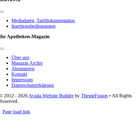
Toggle
Navigation
Mediadaten, Tarifdokumentation
Insertionsbedingungen
Ihr Apotheken-Magazin
Toggle
Navigation
Über uns
Magazin Archiv
Abonnieren
Kontakt
Impressum
Datenschutzerklärung
© 2012 - 2026
Avada Website Builder
by
ThemeFusion
• All Rights
Reserved.
Page load link
Nach
oben