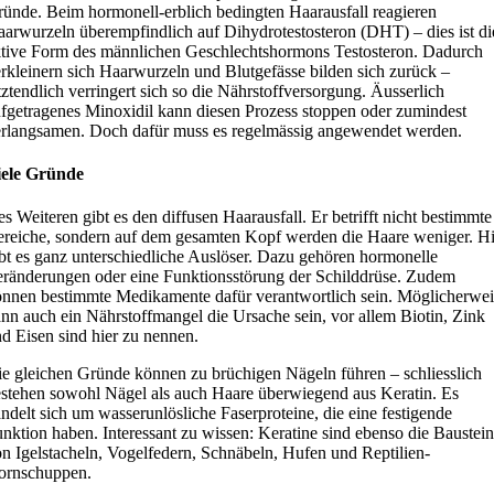
ünde. Beim hormonell-erblich bedingten Haarausfall reagieren
arwurzeln überempfindlich auf Dihydrotestosteron (DHT) – dies ist di
tive Form des männlichen Geschlechtshormons Testosteron. Dadurch
rkleinern sich Haarwurzeln und Blutgefässe bilden sich zurück –
tztendlich verringert sich so die Nährstoffversorgung. Äusserlich
fgetragenes Minoxidil kann diesen Prozess stoppen oder zumindest
rlangsamen. Doch dafür muss es regelmässig angewendet werden.
iele Gründe
s Weiteren gibt es den diffusen Haarausfall. Er betrifft nicht bestimmte
reiche, sondern auf dem gesamten Kopf werden die Haare weniger. Hi
bt es ganz unterschiedliche Auslöser. Dazu gehören hormonelle
ränderungen oder eine Funktionsstörung der Schilddrüse. Zudem
nnen bestimmte Medikamente dafür verantwortlich sein. Möglicherwei
nn auch ein Nährstoffmangel die Ursache sein, vor allem Biotin, Zink
d Eisen sind hier zu nennen.
e gleichen Gründe können zu brüchigen Nägeln führen – schliesslich
stehen sowohl Nägel als auch Haare überwiegend aus Keratin. Es
ndelt sich um wasserunlösliche Faserproteine, die eine festigende
nktion haben. Interessant zu wissen: Keratine sind ebenso die Baustei
n Igelstacheln, Vogelfedern, Schnäbeln, Hufen und Reptilien-
ornschuppen.