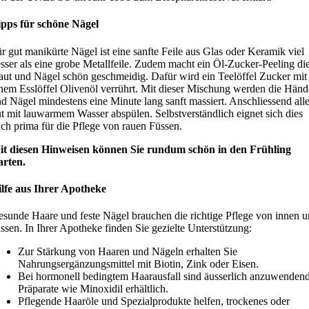
ipps für schöne Nägel
r gut manikürte Nägel ist eine sanfte Feile aus Glas oder Keramik viel
sser als eine grobe Metallfeile. Zudem macht ein Öl-Zucker-Peeling di
ut und Nägel schön geschmeidig. Dafür wird ein Teelöffel Zucker mit
nem Esslöffel Olivenöl verrührt. Mit dieser Mischung werden die Händ
d Nägel mindestens eine Minute lang sanft massiert. Anschliessend all
t mit lauwarmem Wasser abspülen. Selbstverständlich eignet sich dies
ch prima für die Pflege von rauen Füssen.
it diesen Hinweisen können Sie rundum schön in den Frühling
arten.
lfe aus Ihrer Apotheke
sunde Haare und feste Nägel brauchen die richtige Pflege von innen 
ssen. In Ihrer Apotheke finden Sie gezielte Unterstützung:
Zur Stärkung von Haaren und Nägeln erhalten Sie
Nahrungsergänzungsmittel mit Biotin, Zink oder Eisen.
Bei hormonell bedingtem Haarausfall sind äusserlich anzuwenden
Präparate wie Minoxidil erhältlich.
Pflegende Haaröle und Spezialprodukte helfen, trockenes oder