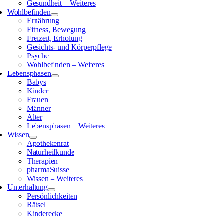
Gesundheit – Weiteres
Wohlbefinden
Ernährung
Fitness, Bewegung
Freizeit, Erholung
Gesichts- und Körperpflege
Psyche
Wohlbefinden – Weiteres
Lebensphasen
Babys
Kinder
Frauen
Männer
Alter
Lebensphasen – Weiteres
Wissen
Apothekenrat
Naturheilkunde
Therapien
pharmaSuisse
Wissen – Weiteres
Unterhaltung
Persönlichkeiten
Rätsel
Kinderecke