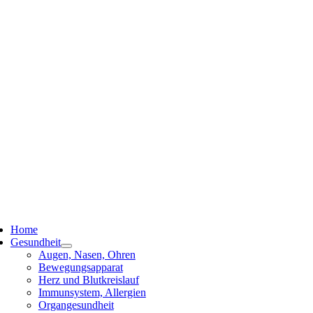
ggle
vigation
Home
Gesundheit
Augen, Nasen, Ohren
Bewegungsapparat
Herz und Blutkreislauf
Immunsystem, Allergien
Organgesundheit