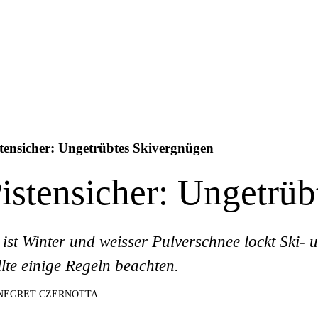
stensicher: Ungetrübtes Skivergnügen
istensicher: Ungetrü
 ist Winter und weisser Pulverschnee lockt Ski-
llte einige Regeln beachten.
NEGRET CZERNOTTA