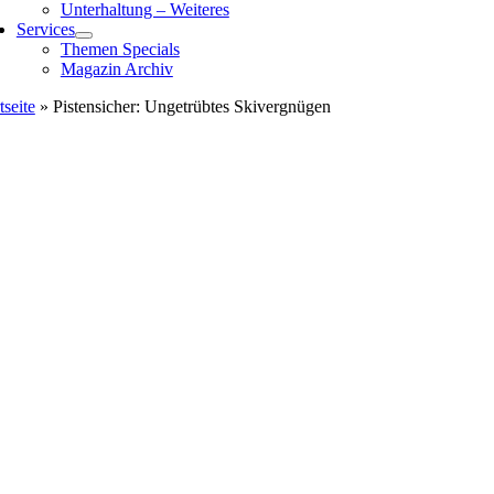
Unterhaltung – Weiteres
Services
Themen Specials
Magazin Archiv
tseite
»
Pistensicher: Ungetrübtes Skivergnügen