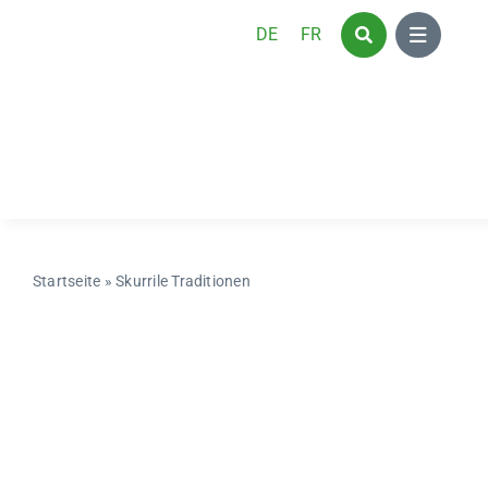
Zum
DE
FR
Inhalt
springen
Startseite
»
Skurrile Traditionen