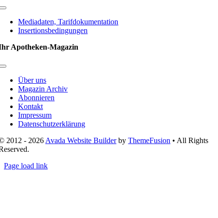
Toggle
Navigation
Mediadaten, Tarifdokumentation
Insertionsbedingungen
Ihr Apotheken-Magazin
Toggle
Navigation
Über uns
Magazin Archiv
Abonnieren
Kontakt
Impressum
Datenschutzerklärung
© 2012 - 2026
Avada Website Builder
by
ThemeFusion
• All Rights
Reserved.
Page load link
Nach
oben