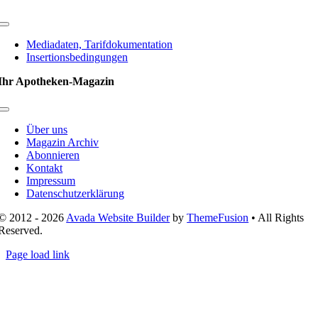
Toggle
Navigation
Mediadaten, Tarifdokumentation
Insertionsbedingungen
Ihr Apotheken-Magazin
Toggle
Navigation
Über uns
Magazin Archiv
Abonnieren
Kontakt
Impressum
Datenschutzerklärung
© 2012 - 2026
Avada Website Builder
by
ThemeFusion
• All Rights
Reserved.
Page load link
Nach
oben