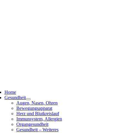
ggle
vigation
Home
Gesundheit
Augen, Nasen, Ohren
Bewegungsapparat
Herz und Blutkreislauf
Immunsystem, Allergien
Organgesundheit
Gesundheit – Weiteres