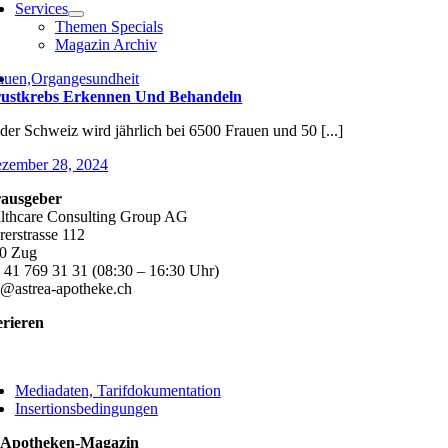
Services
Themen Specials
Magazin Archiv
auen,Organgesundheit
ustkrebs Erkennen Und Behandeln
 der Schweiz wird jährlich bei 6500 Frauen und 50 [...]
zember 28, 2024
ausgeber
lthcare Consulting Group AG
rerstrasse 112
0 Zug
 41 769 31 31 (08:30 – 16:30 Uhr)
o@astrea-apotheke.ch
erieren
ggle
vigation
Mediadaten, Tarifdokumentation
Insertionsbedingungen
 Apotheken-Magazin