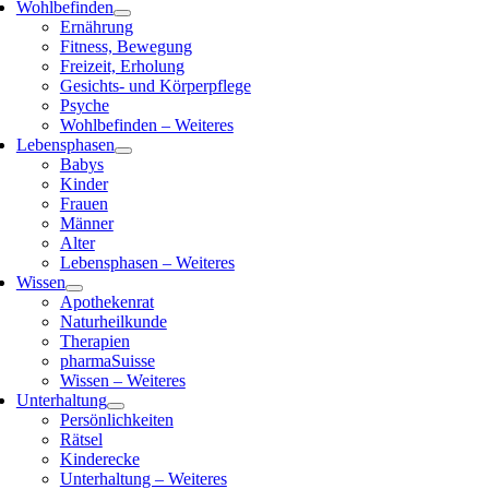
Wohlbefinden
Ernährung
Fitness, Bewegung
Freizeit, Erholung
Gesichts- und Körperpflege
Psyche
Wohlbefinden – Weiteres
Lebensphasen
Babys
Kinder
Frauen
Männer
Alter
Lebensphasen – Weiteres
Wissen
Apothekenrat
Naturheilkunde
Therapien
pharmaSuisse
Wissen – Weiteres
Unterhaltung
Persönlichkeiten
Rätsel
Kinderecke
Unterhaltung – Weiteres