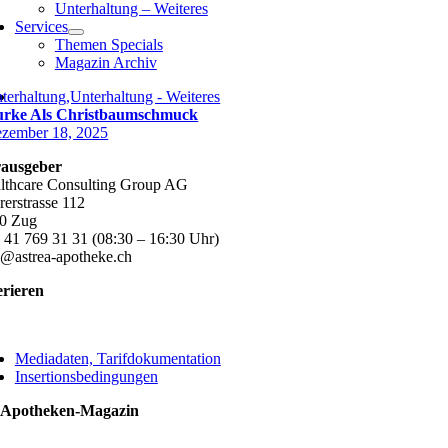
Unterhaltung – Weiteres
Services
Themen Specials
Magazin Archiv
terhaltung,Unterhaltung - Weiteres
rke Als Christbaumschmuck
zember 18, 2025
ausgeber
lthcare Consulting Group AG
rerstrasse 112
0 Zug
 41 769 31 31 (08:30 – 16:30 Uhr)
o@astrea-apotheke.ch
erieren
ggle
vigation
Mediadaten, Tarifdokumentation
Insertionsbedingungen
 Apotheken-Magazin