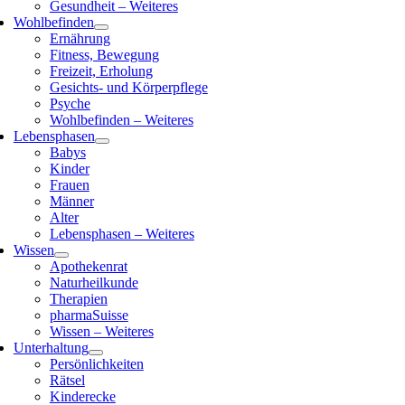
Gesundheit – Weiteres
Wohlbefinden
Ernährung
Fitness, Bewegung
Freizeit, Erholung
Gesichts- und Körperpflege
Psyche
Wohlbefinden – Weiteres
Lebensphasen
Babys
Kinder
Frauen
Männer
Alter
Lebensphasen – Weiteres
Wissen
Apothekenrat
Naturheilkunde
Therapien
pharmaSuisse
Wissen – Weiteres
Unterhaltung
Persönlichkeiten
Rätsel
Kinderecke