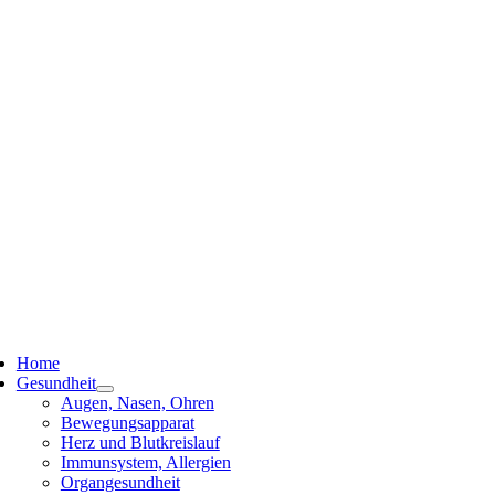
ggle
vigation
Home
Gesundheit
Augen, Nasen, Ohren
Bewegungsapparat
Herz und Blutkreislauf
Immunsystem, Allergien
Organgesundheit