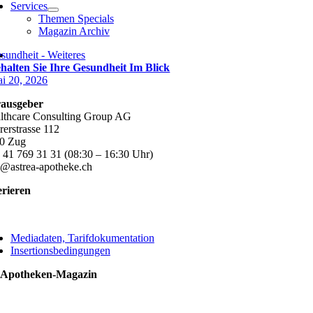
Services
Themen Specials
Magazin Archiv
sundheit - Weiteres
halten Sie Ihre Gesundheit Im Blick
i 20, 2026
ausgeber
lthcare Consulting Group AG
rerstrasse 112
0 Zug
 41 769 31 31 (08:30 – 16:30 Uhr)
o@astrea-apotheke.ch
erieren
ggle
vigation
Mediadaten, Tarifdokumentation
Insertionsbedingungen
 Apotheken-Magazin
ggle