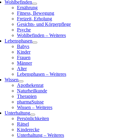
Wohlbefinden
Ernährung
Fitness, Bewegung
Freizeit, Erholung
Gesichts- und Körperpflege
Psyche
Wohlbefinden – Weiteres
Lebensphasen
Babys
Kinder
Frauen
Männer
Alter
Lebensphasen – Weiteres
Wissen
Apothekenrat
Naturheilkunde
Therapien
pharmaSuisse
Wissen – Weiteres
Unterhaltung
Persönlichkeiten
Rätsel
Kinderecke
Unterhaltung – Weiteres