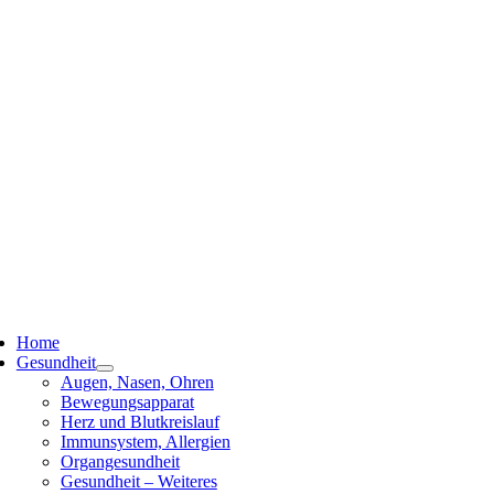
ggle
vigation
Home
Gesundheit
Augen, Nasen, Ohren
Bewegungsapparat
Herz und Blutkreislauf
Immunsystem, Allergien
Organgesundheit
Gesundheit – Weiteres