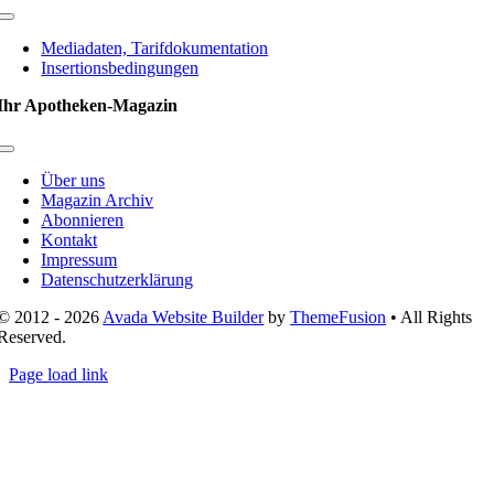
Toggle
Navigation
Mediadaten, Tarifdokumentation
Insertionsbedingungen
Ihr Apotheken-Magazin
Toggle
Navigation
Über uns
Magazin Archiv
Abonnieren
Kontakt
Impressum
Datenschutzerklärung
© 2012 - 2026
Avada Website Builder
by
ThemeFusion
• All Rights
Reserved.
Page load link
Nach
oben