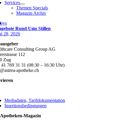
Services
Themen Specials
Magazin Archiv
bys
gebote Rund Ums Stillen
i 28, 2026
ausgeber
lthcare Consulting Group AG
rerstrasse 112
0 Zug
 41 769 31 31 (08:30 – 16:30 Uhr)
o@astrea-apotheke.ch
erieren
ggle
vigation
Mediadaten, Tarifdokumentation
Insertionsbedingungen
 Apotheken-Magazin
ggle