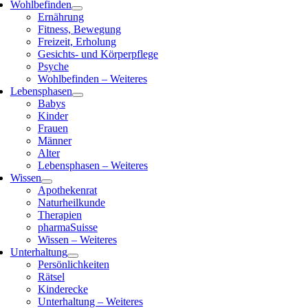
Wohlbefinden
Ernährung
Fitness, Bewegung
Freizeit, Erholung
Gesichts- und Körperpflege
Psyche
Wohlbefinden – Weiteres
Lebensphasen
Babys
Kinder
Frauen
Männer
Alter
Lebensphasen – Weiteres
Wissen
Apothekenrat
Naturheilkunde
Therapien
pharmaSuisse
Wissen – Weiteres
Unterhaltung
Persönlichkeiten
Rätsel
Kinderecke
Unterhaltung – Weiteres