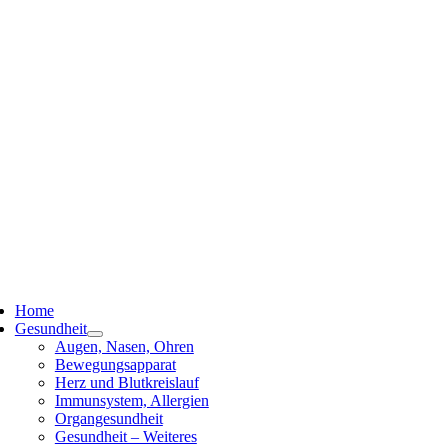
ggle
vigation
Home
Gesundheit
Augen, Nasen, Ohren
Bewegungsapparat
Herz und Blutkreislauf
Immunsystem, Allergien
Organgesundheit
Gesundheit – Weiteres