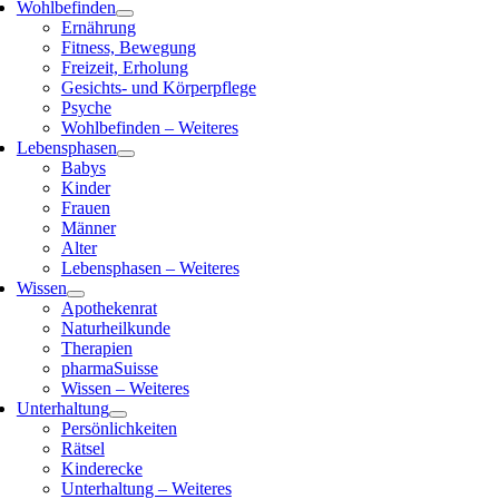
Wohlbefinden
Ernährung
Fitness, Bewegung
Freizeit, Erholung
Gesichts- und Körperpflege
Psyche
Wohlbefinden – Weiteres
Lebensphasen
Babys
Kinder
Frauen
Männer
Alter
Lebensphasen – Weiteres
Wissen
Apothekenrat
Naturheilkunde
Therapien
pharmaSuisse
Wissen – Weiteres
Unterhaltung
Persönlichkeiten
Rätsel
Kinderecke
Unterhaltung – Weiteres