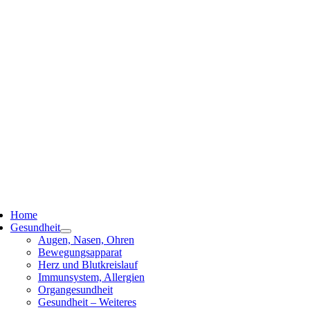
ggle
vigation
Home
Gesundheit
Augen, Nasen, Ohren
Bewegungsapparat
Herz und Blutkreislauf
Immunsystem, Allergien
Organgesundheit
Gesundheit – Weiteres