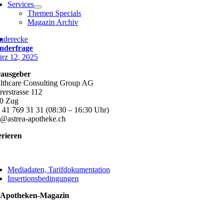
Services
Themen Specials
Magazin Archiv
nderecke
nderfrage
rz 12, 2025
ausgeber
lthcare Consulting Group AG
rerstrasse 112
0 Zug
 41 769 31 31 (08:30 – 16:30 Uhr)
o@astrea-apotheke.ch
erieren
ggle
vigation
Mediadaten, Tarifdokumentation
Insertionsbedingungen
 Apotheken-Magazin
ggle