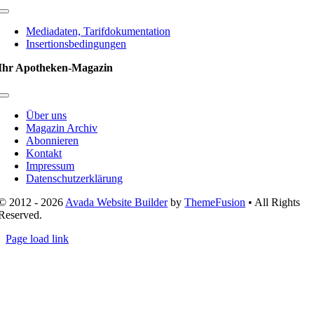
Toggle
Navigation
Mediadaten, Tarifdokumentation
Insertionsbedingungen
Ihr Apotheken-Magazin
Toggle
Navigation
Über uns
Magazin Archiv
Abonnieren
Kontakt
Impressum
Datenschutzerklärung
© 2012 - 2026
Avada Website Builder
by
ThemeFusion
• All Rights
Reserved.
Page load link
Nach
oben