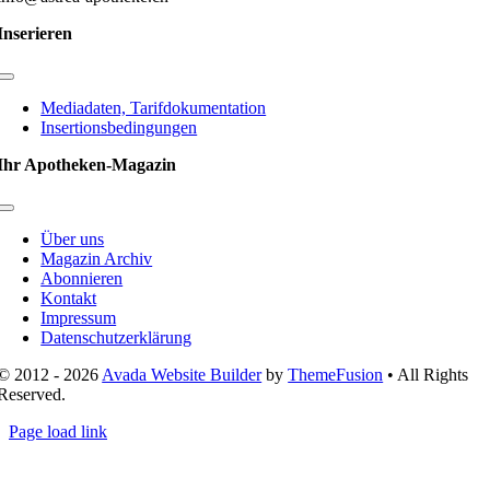
Inserieren
Toggle
Navigation
Mediadaten, Tarifdokumentation
Insertionsbedingungen
Ihr Apotheken-Magazin
Toggle
Navigation
Über uns
Magazin Archiv
Abonnieren
Kontakt
Impressum
Datenschutzerklärung
© 2012 - 2026
Avada Website Builder
by
ThemeFusion
• All Rights
Reserved.
Page load link
Nach
oben