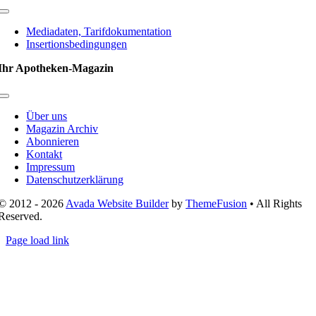
Toggle
Navigation
Mediadaten, Tarifdokumentation
Insertionsbedingungen
Ihr Apotheken-Magazin
Toggle
Navigation
Über uns
Magazin Archiv
Abonnieren
Kontakt
Impressum
Datenschutzerklärung
© 2012 - 2026
Avada Website Builder
by
ThemeFusion
• All Rights
Reserved.
Page load link
Nach
oben