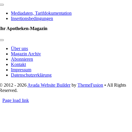
Toggle
Navigation
Mediadaten, Tarifdokumentation
Insertionsbedingungen
Ihr Apotheken-Magazin
Toggle
Navigation
Über uns
Magazin Archiv
Abonnieren
Kontakt
Impressum
Datenschutzerklärung
© 2012 - 2026
Avada Website Builder
by
ThemeFusion
• All Rights
Reserved.
Page load link
Nach
oben