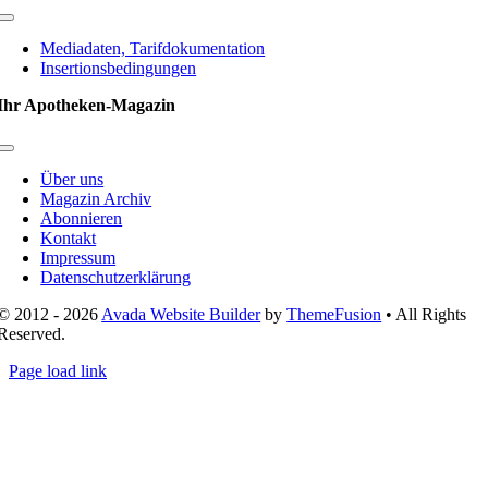
Toggle
Navigation
Mediadaten, Tarifdokumentation
Insertionsbedingungen
Ihr Apotheken-Magazin
Toggle
Navigation
Über uns
Magazin Archiv
Abonnieren
Kontakt
Impressum
Datenschutzerklärung
© 2012 - 2026
Avada Website Builder
by
ThemeFusion
• All Rights
Reserved.
Page load link
Nach
oben