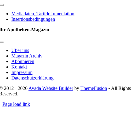
Toggle
Navigation
Mediadaten, Tarifdokumentation
Insertionsbedingungen
Ihr Apotheken-Magazin
Toggle
Navigation
Über uns
Magazin Archiv
Abonnieren
Kontakt
Impressum
Datenschutzerklärung
© 2012 - 2026
Avada Website Builder
by
ThemeFusion
• All Rights
Reserved.
Page load link
Nach
oben