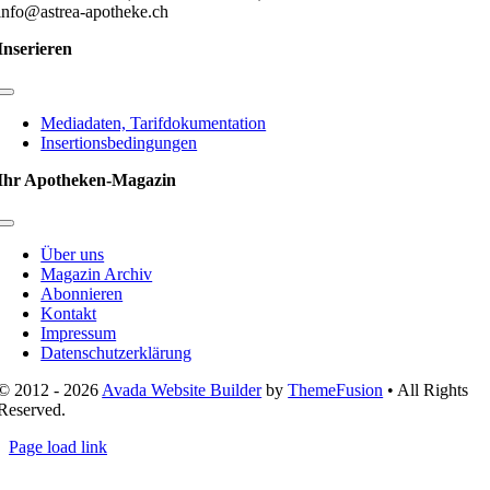
info@astrea-apotheke.ch
Inserieren
Toggle
Navigation
Mediadaten, Tarifdokumentation
Insertionsbedingungen
Ihr Apotheken-Magazin
Toggle
Navigation
Über uns
Magazin Archiv
Abonnieren
Kontakt
Impressum
Datenschutzerklärung
© 2012 - 2026
Avada Website Builder
by
ThemeFusion
• All Rights
Reserved.
Page load link
Nach
oben