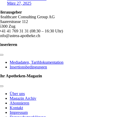
März 27, 2025
Herausgeber
Healthcare Consulting Group AG
Baarerstrasse 112
6300 Zug
+41 41 769 31 31 (08:30 – 16:30 Uhr)
info@astrea-apotheke.ch
Inserieren
Toggle
Navigation
Mediadaten, Tarifdokumentation
Insertionsbedingungen
Ihr Apotheken-Magazin
Toggle
Navigation
Über uns
Magazin Archiv
Abonnieren
Kontakt
Impressum