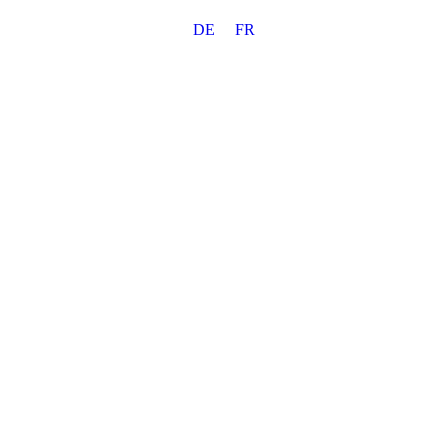
Zum
DE
FR
Inhalt
springen