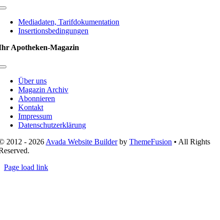
Toggle
Navigation
Mediadaten, Tarifdokumentation
Insertionsbedingungen
Ihr Apotheken-Magazin
Toggle
Navigation
Über uns
Magazin Archiv
Abonnieren
Kontakt
Impressum
Datenschutzerklärung
© 2012 - 2026
Avada Website Builder
by
ThemeFusion
• All Rights
Reserved.
Page load link
Nach
oben