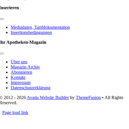
Inserieren
Toggle
Navigation
Mediadaten, Tarifdokumentation
Insertionsbedingungen
Ihr Apotheken-Magazin
Toggle
Navigation
Über uns
Magazin Archiv
Abonnieren
Kontakt
Impressum
Datenschutzerklärung
© 2012 - 2026
Avada Website Builder
by
ThemeFusion
• All Rights
Reserved.
Page load link
Nach
oben