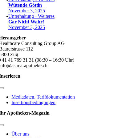
Wütende Göttin
November 3, 2025
Unterhaltung - Weiteres
Gar Nicht Wahr!
November 3, 2025
Herausgeber
Healthcare Consulting Group AG
Baarerstrasse 112
6300 Zug
+41 41 769 31 31 (08:30 – 16:30 Uhr)
info@astrea-apotheke.ch
Inserieren
Toggle
Navigation
Mediadaten, Tarifdokumentation
Insertionsbedingungen
Ihr Apotheken-Magazin
Toggle
Navigation
Über uns