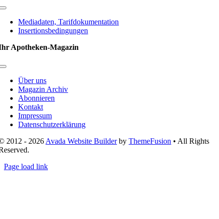
Toggle
Navigation
Mediadaten, Tarifdokumentation
Insertionsbedingungen
Ihr Apotheken-Magazin
Toggle
Navigation
Über uns
Magazin Archiv
Abonnieren
Kontakt
Impressum
Datenschutzerklärung
© 2012 - 2026
Avada Website Builder
by
ThemeFusion
• All Rights
Reserved.
Page load link
Nach
oben