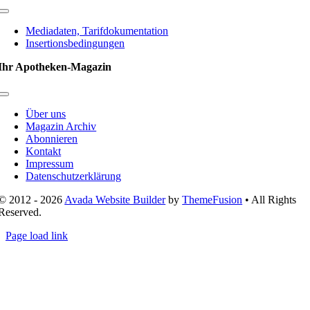
Toggle
Navigation
Mediadaten, Tarifdokumentation
Insertionsbedingungen
Ihr Apotheken-Magazin
Toggle
Navigation
Über uns
Magazin Archiv
Abonnieren
Kontakt
Impressum
Datenschutzerklärung
© 2012 - 2026
Avada Website Builder
by
ThemeFusion
• All Rights
Reserved.
Page load link
Nach
oben