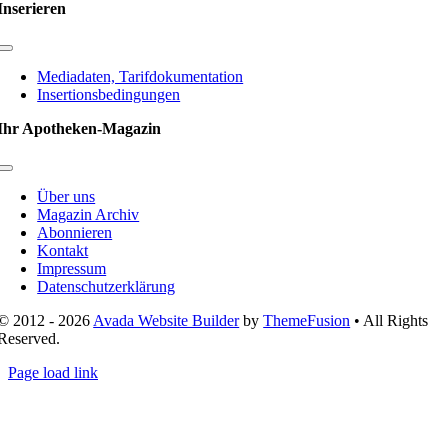
Inserieren
Toggle
Navigation
Mediadaten, Tarifdokumentation
Insertionsbedingungen
Ihr Apotheken-Magazin
Toggle
Navigation
Über uns
Magazin Archiv
Abonnieren
Kontakt
Impressum
Datenschutzerklärung
© 2012 - 2026
Avada Website Builder
by
ThemeFusion
• All Rights
Reserved.
Page load link
Nach
oben