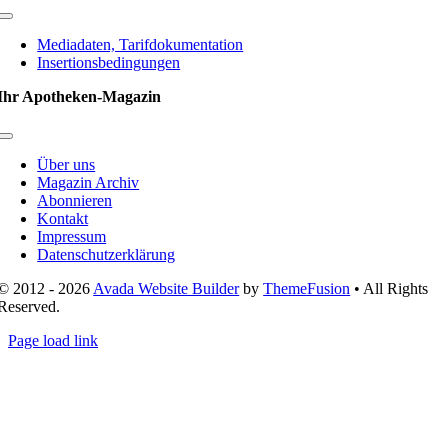
Toggle
Navigation
Mediadaten, Tarifdokumentation
Insertionsbedingungen
Ihr Apotheken-Magazin
Toggle
Navigation
Über uns
Magazin Archiv
Abonnieren
Kontakt
Impressum
Datenschutzerklärung
© 2012 - 2026
Avada Website Builder
by
ThemeFusion
• All Rights
Reserved.
Page load link
Nach
oben