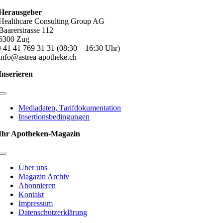
Herausgeber
Healthcare Consulting Group AG
Baarerstrasse 112
6300 Zug
+41 41 769 31 31 (08:30 – 16:30 Uhr)
info@astrea-apotheke.ch
Inserieren
Toggle
Navigation
Mediadaten, Tarifdokumentation
Insertionsbedingungen
Ihr Apotheken-Magazin
Toggle
Navigation
Über uns
Magazin Archiv
Abonnieren
Kontakt
Impressum
Datenschutzerklärung